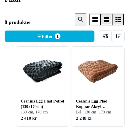
8 produkter
Filter
1
Ceannis Egg Pläd Petrol
Ceannis Egg Pläd
(130x170cm)
Koppar Akryl
130 cm, 170 cm
(130x170cm)
Blå, 130 cm, 170 cm
2 419 kr
2 248 kr