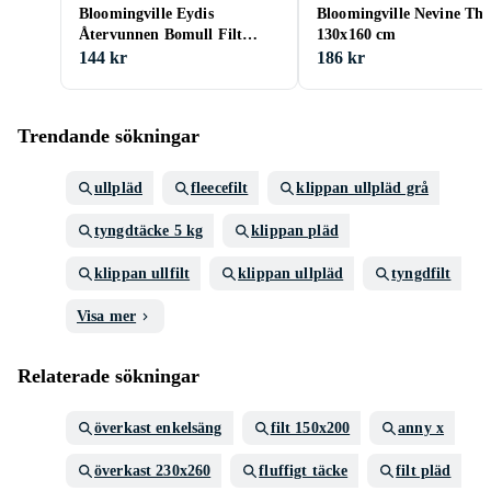
Bloomingville Eydis
Bloomingville Nevine Th
Återvunnen Bomull Filt
130x160 cm
130x160cm
144 kr
186 kr
Trendande sökningar
ullpläd
fleecefilt
klippan ullpläd grå
tyngdtäcke 5 kg
klippan pläd
klippan ullfilt
klippan ullpläd
tyngdfilt
Visa mer
Relaterade sökningar
överkast enkelsäng
filt 150x200
anny x
överkast 230x260
fluffigt täcke
filt pläd