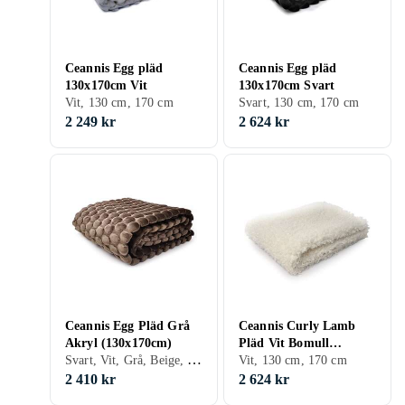
Ceannis Egg pläd
Ceannis Egg pläd
130x170cm Vit
130x170cm Svart
Vit, 130 cm, 170 cm
Svart, 130 cm, 170 cm
2 249 kr
2 624 kr
Ceannis Egg Pläd Grå
Ceannis Curly Lamb
Akryl (130x170cm)
Pläd Vit Bomull
Svart, Vit, Grå, Beige, 130 cm, 170 cm
(130x170cm)
Vit, 130 cm, 170 cm
2 410 kr
2 624 kr