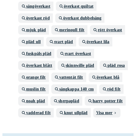
sängöverkast
överkast quiltat
överkast röd
överkast dubbelsäng
mjuk pläd
merinoull filt
rött överkast
pläd ull
svart pläd
överkast lila
fuskpäls pläd
svart överkast
överkast blått
skinnwille pläd
pläd rosa
orange filt
vattentät filt
överkast blå
muslin filt
sängkappa 140 cm
röd filt
noah pläd
sherpapläd
harry potter filt
vadderad filt
knut ullpläd
Visa mer