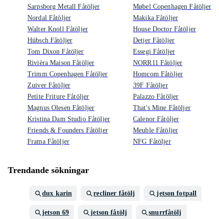
Sarpsborg Metall Fåtöljer
Møbel Copenhagen Fåtöljer
Nordal Fåtöljer
Makika Fåtöljer
Walter Knoll Fåtöljer
House Doctor Fåtöljer
Hübsch Fåtöljer
Detjer Fåtöljer
Tom Dixon Fåtöljer
Essegi Fåtöljer
Rivièra Maison Fåtöljer
NORR11 Fåtöljer
Trimm Copenhagen Fåtöljer
Homcom Fåtöljer
Zuiver Fåtöljer
39F Fåtöljer
Petite Friture Fåtöljer
Palazzo Fåtöljer
Magnus Olesen Fåtöljer
That's Mine Fåtöljer
Kristina Dam Studio Fåtöljer
Calenor Fåtöljer
Friends & Founders Fåtöljer
Meuble Fåtöljer
Frama Fåtöljer
NFG Fåtöljer
Trendande sökningar
dux karin
recliner fåtölj
jetson fotpall
jetson 69
jetson fåtölj
snurrfåtölj