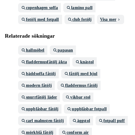
copenhagen soffa
lamino pall
fotölj med fotpall
club fotölj
Visa mer
Relaterade sökningar
hallmöbel
papasan
fladdermusfåtölj äkta
knästol
bäddsoffa fåtölj
fåtölj med hjul
modern fåtölj
fladdermus fåtölj
snurrfåtölj läder
vikbar stol
uppblåsbar fåtölj
uppblåsbar fotpall
carl malmsten fåtölj
äggstol
fotpall puff
mörkblå fåtölj
conform air