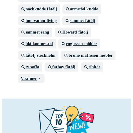
nackkudde fåtölj
armstöd kudde
innovation living
sammet fåtölj
sammet säng
Howard fåtölj
blå kontorsstol
englesson möbler
fåtölj stockholm
bruno mathsson möbler
tv soffa
fatboy fåtölj
ribbåt
Visa mer