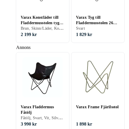
Varax Konstläder till
Varax Tyg till
Fladdermusstolen tyg
Fladdermusstolen 26A
Brun, Skinn/Läder, Konstläder
33A brun 0308-033A
svart 0308-026A
Svart
2 199 kr
1 829 kr
Annons
Varax Fladdermus
Varax Frame Fjärilsstol
Fåtölj
Fåtölj, Svart, Vit, Silver, Grå, Grön, Wenge, Cognac, Skinn/Läder, Konstläder
3 990 kr
1 898 kr