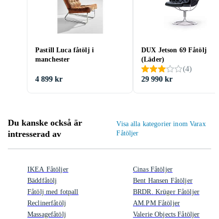
Pastill Luca fåtölj i
DUX Jetson 69 Fåtölj
manchester
(Läder)
(
4
)
4 899 kr
29 990 kr
Du kanske också är
Visa alla kategorier inom Varax
intresserad av
Fåtöljer
IKEA Fåtöljer
Cinas Fåtöljer
Bäddfåtölj
Bent Hansen Fåtöljer
Fåtölj med fotpall
BRDR. Krüger Fåtöljer
Reclinerfåtölj
AM.PM Fåtöljer
Massagefåtölj
Valerie Objects Fåtöljer