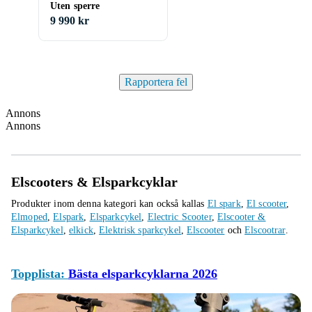
Uten sperre
9 990 kr
Rapportera fel
Annons
Annons
Elscooters & Elsparkcyklar
Produkter inom denna kategori kan också kallas
El spark
,
El scooter
,
Elmoped
,
Elspark
,
Elsparkcykel
,
Electric Scooter
,
Elscooter &
Elsparkcykel
,
elkick
,
Elektrisk sparkcykel
,
Elscooter
och
Elscootrar
.
Topplista:
Bästa elsparkcyklarna 2026