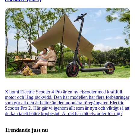
Xiaomi Electric Scooter 4 Pro är en ny elscooter med kraftfull
motor och lång räckvidd. Den här modellen har flera förbättringar
som gör att den är bättre än den populära föregångaren Electric
Scooter Pro 2. Här går vi igenom allt som är nytt och viktigt så att
du kan ta ett bättre köpbeslut. Är det här rätt elscooter för dig?
Trendande just nu