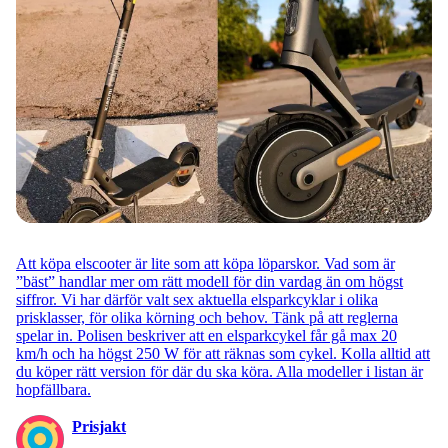
Att köpa elscooter är lite som att köpa löparskor. Vad som är
”bäst” handlar mer om rätt modell för din vardag än om högst
siffror. Vi har därför valt sex aktuella elsparkcyklar i olika
prisklasser, för olika körning och behov. Tänk på att reglerna
spelar in. Polisen beskriver att en elsparkcykel får gå max 20
km/h och ha högst 250 W för att räknas som cykel. Kolla alltid att
du köper rätt version för där du ska köra. Alla modeller i listan är
hopfällbara.
Prisjakt