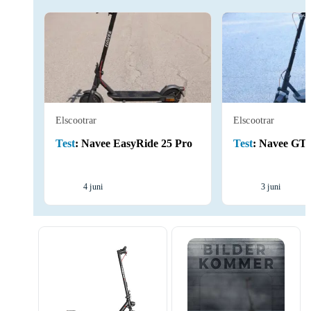
Elscootrar
Elscootrar
Test
:
Navee EasyRide 25 Pro
Test
:
Navee GT
4 juni
3 juni