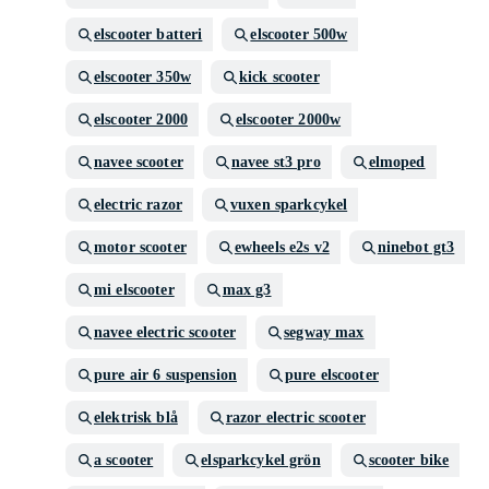
elscooter batteri
elscooter 500w
elscooter 350w
kick scooter
elscooter 2000
elscooter 2000w
navee scooter
navee st3 pro
elmoped
electric razor
vuxen sparkcykel
motor scooter
ewheels e2s v2
ninebot gt3
mi elscooter
max g3
navee electric scooter
segway max
pure air 6 suspension
pure elscooter
elektrisk blå
razor electric scooter
a scooter
elsparkcykel grön
scooter bike