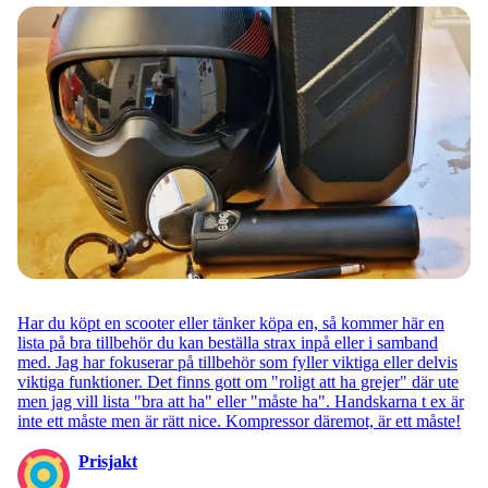
Har du köpt en scooter eller tänker köpa en, så kommer här en
lista på bra tillbehör du kan beställa strax inpå eller i samband
med. Jag har fokuserar på tillbehör som fyller viktiga eller delvis
viktiga funktioner. Det finns gott om "roligt att ha grejer" där ute
men jag vill lista "bra att ha" eller "måste ha". Handskarna t ex är
inte ett måste men är rätt nice. Kompressor däremot, är ett måste!
Prisjakt