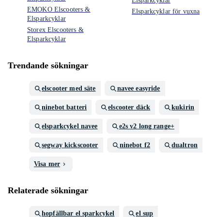
Elsparkcyklar
EMOKO Elscooters &
Elsparkcyklar för vuxna
Elsparkcyklar
Storex Elscooters &
Elsparkcyklar
Trendande sökningar
elscooter med säte
navee easyride
ninebot batteri
elscooter däck
kukirin
elsparkcykel navee
e2s v2 long range+
segway kickscooter
ninebot f2
dualtron
Visa mer
Relaterade sökningar
hopfällbar el sparkcykel
el sup