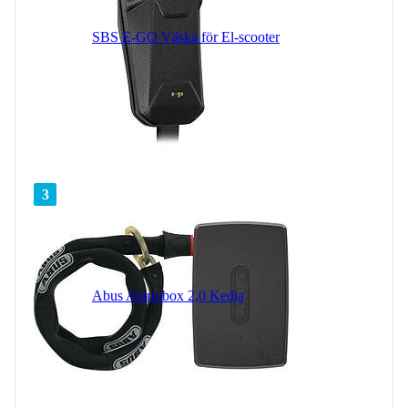
SBS E-GO Väska för El-scooter
3
Abus Alarmbox 2,0 Kedja