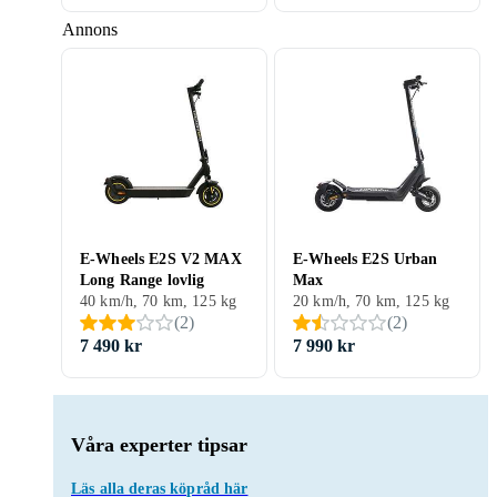
Annons
E-Wheels E2S V2 MAX
E-Wheels E2S Urban
Long Range lovlig
Max
40 km/h, 70 km, 125 kg
20 km/h, 70 km, 125 kg
(
2
)
(
2
)
7 490 kr
7 990 kr
Våra experter tipsar
Läs alla deras köpråd här