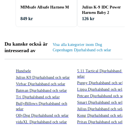
MIMsafe Allsafe Harness M
Julius K-9 IDC Power
Harness Baby 2
849 kr
126 kr
Du kanske också är
Visa alla kategorier inom Dog
intresserad av
Copenhagen Djurhalsband och selar
Hundsele
5.11 Tactical Djurhalsband oc
selar
Julius K9 Djurhalsband och selar
Puppy Djurhalsband och selar
Virbac Djurhalsband och selar
Lippa Djurhalsband och selar
Batman Djurhalsband och selar
Petcare Djurhalsband och sela
Tri Djurhalsband och selar
Smart Djurhalsband och selar
BullyBillows Djurhalsband och
selar
Julius Djurhalsband och selar
OllyDog Djurhalsband och selar
Kong Djurhalsband och selar
vidaXL Djurhalsband och selar
Pritax Djurhalsband och selar