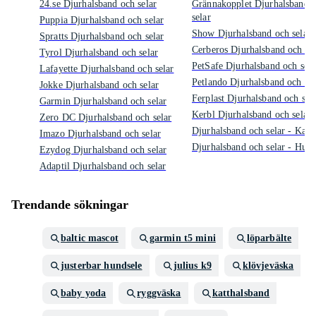
24.se Djurhalsband och selar
Grännakopplet Djurhalsband 
selar
Puppia Djurhalsband och selar
Show Djurhalsband och selar
Spratts Djurhalsband och selar
Cerberos Djurhalsband och sel
Tyrol Djurhalsband och selar
PetSafe Djurhalsband och sela
Lafayette Djurhalsband och selar
Petlando Djurhalsband och sel
Jokke Djurhalsband och selar
Ferplast Djurhalsband och sel
Garmin Djurhalsband och selar
Kerbl Djurhalsband och selar
Zero DC Djurhalsband och selar
Djurhalsband och selar - Katte
Imazo Djurhalsband och selar
Djurhalsband och selar - Hun
Ezydog Djurhalsband och selar
Adaptil Djurhalsband och selar
Trendande sökningar
baltic mascot
garmin t5 mini
löparbälte
justerbar hundsele
julius k9
klövjeväska
baby yoda
ryggväska
katthalsband