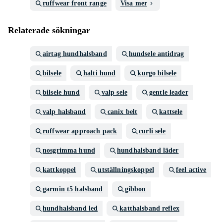
ruffwear front range
Visa mer
Relaterade sökningar
airtag hundhalsband
hundsele antidrag
bilsele
halti hund
kurgo bilsele
bilsele hund
valp sele
gentle leader
valp halsband
canix belt
kattsele
ruffwear approach pack
curli sele
nosgrimma hund
hundhalsband läder
kattkoppel
utställningskoppel
feel active
garmin t5 halsband
gibbon
hundhalsband led
katthalsband reflex