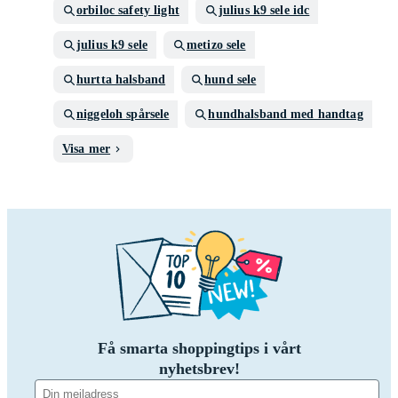
orbiloc safety light
julius k9 sele idc
julius k9 sele
metizo sele
hurtta halsband
hund sele
niggeloh spårsele
hundhalsband med handtag
Visa mer
Få smarta shoppingtips i vårt
nyhetsbrev!