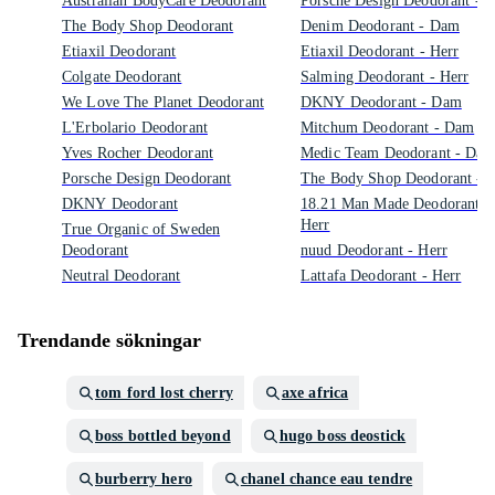
Australian BodyCare Deodorant
Porsche Design Deodorant - H
The Body Shop Deodorant
Denim Deodorant - Dam
Etiaxil Deodorant
Etiaxil Deodorant - Herr
Colgate Deodorant
Salming Deodorant - Herr
We Love The Planet Deodorant
DKNY Deodorant - Dam
L'Erbolario Deodorant
Mitchum Deodorant - Dam
Yves Rocher Deodorant
Medic Team Deodorant - Da
Porsche Design Deodorant
The Body Shop Deodorant - 
DKNY Deodorant
18.21 Man Made Deodorant -
Herr
True Organic of Sweden
Deodorant
nuud Deodorant - Herr
Neutral Deodorant
Lattafa Deodorant - Herr
Trendande sökningar
tom ford lost cherry
axe africa
boss bottled beyond
hugo boss deostick
burberry hero
chanel chance eau tendre