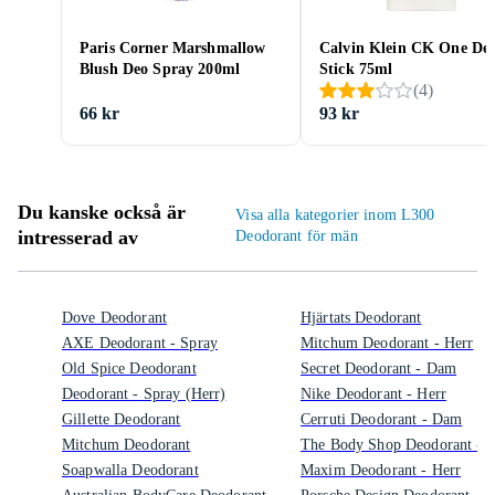
Paris Corner Marshmallow
Calvin Klein CK One De
Blush Deo Spray 200ml
Stick 75ml
(
4
)
66 kr
93 kr
Du kanske också är
Visa alla kategorier inom L300
intresserad av
Deodorant för män
Dove Deodorant
Hjärtats Deodorant
AXE Deodorant - Spray
Mitchum Deodorant - Herr
Old Spice Deodorant
Secret Deodorant - Dam
Deodorant - Spray (Herr)
Nike Deodorant - Herr
Gillette Deodorant
Cerruti Deodorant - Dam
Mitchum Deodorant
The Body Shop Deodorant - H
Soapwalla Deodorant
Maxim Deodorant - Herr