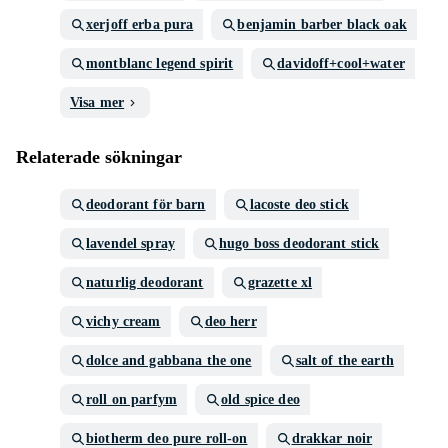
xerjoff erba pura
benjamin barber black oak
montblanc legend spirit
davidoff+cool+water
Visa mer
Relaterade sökningar
deodorant för barn
lacoste deo stick
lavendel spray
hugo boss deodorant stick
naturlig deodorant
grazette xl
vichy cream
deo herr
dolce and gabbana the one
salt of the earth
roll on parfym
old spice deo
biotherm deo pure roll-on
drakkar noir