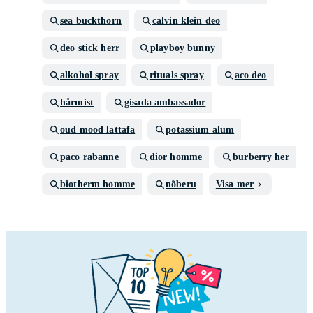
sea buckthorn
calvin klein deo
deo stick herr
playboy bunny
alkohol spray
rituals spray
aco deo
hårmist
gisada ambassador
oud mood lattafa
potassium alum
paco rabanne
dior homme
burberry her
biotherm homme
nõberu
Visa mer