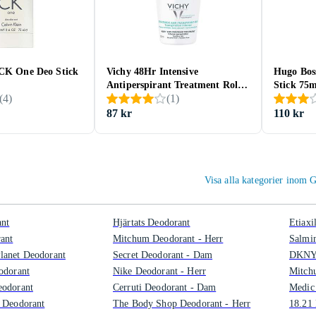
 CK One Deo Stick
Vichy 48Hr Intensive
Hugo Boss
Antiperspirant Treatment Roll-
Stick 75m
(
4
)
(
1
)
On 50ml
87 kr
110 kr
Visa alla kategorier inom 
ant
Hjärtats Deodorant
Etiaxi
ant
Mitchum Deodorant - Herr
Salmi
lanet Deodorant
Secret Deodorant - Dam
DKNY 
odorant
Nike Deodorant - Herr
Mitch
eodorant
Cerruti Deodorant - Dam
Medic
 Deodorant
The Body Shop Deodorant - Herr
18.21