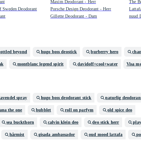
nt
Maxim Deodorant - Herr
The B
of Sweden Deodorant
Porsche Design Deodorant - Herr
Lattaf
ant
Gillette Deodorant - Dam
nuud D
bottled beyond
hugo boss deostick
burberry hero
chan
ak
montblanc legend spirit
davidoff+cool+water
Visa m
lavendel spray
hugo boss deodorant stick
naturlig deodoran
ana the one
bubblet
roll on parfym
old spice deo
sea buckthorn
calvin klein deo
deo stick herr
pla
hårmist
gisada ambassador
oud mood lattafa
po