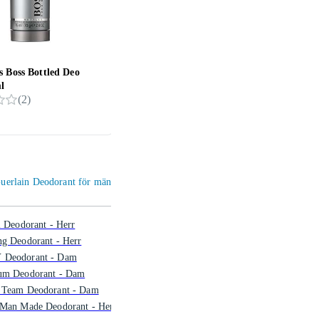
 Boss Bottled Deo
Ralph Lauren Polo Blue Deo
L300
l
Stick 75g
(
2
)
(
1
)
40 k
Guerlain Deodorant för män
l Deodorant - Herr
ng Deodorant - Herr
Deodorant - Dam
um Deodorant - Dam
 Team Deodorant - Dam
 Man Made Deodorant - Herr