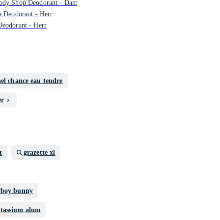
ody Shop Deodorant - Dam
a Deodorant - Herr
eodorant - Herr
el chance eau tendre
er
t
grazette xl
yboy bunny
tassium alum