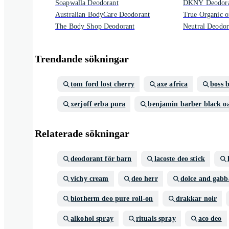
Soapwalla Deodorant
DKNY Deodora
Australian BodyCare Deodorant
True Organic 
The Body Shop Deodorant
Neutral Deodor
Trendande sökningar
tom ford lost cherry
axe africa
boss 
xerjoff erba pura
benjamin barber black o
Relaterade sökningar
deodorant för barn
lacoste deo stick
vichy cream
deo herr
dolce and gabb
biotherm deo pure roll-on
drakkar noir
alkohol spray
rituals spray
aco deo