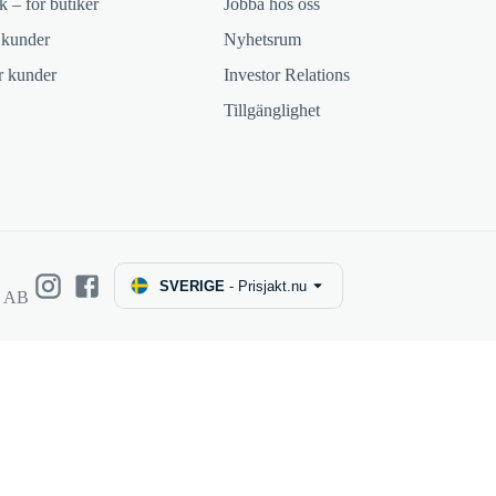
k – för butiker
Jobba hos oss
 kunder
Nyhetsrum
ör kunder
Investor Relations
Tillgänglighet
SVERIGE
-
Prisjakt.nu
e AB