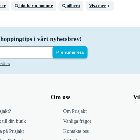
her
biotherm homme
nõberu
Visa mer
hoppingtips i vårt nyhetsbrev!
Prenumerera
används
Om oss
Vi
sjakt?
Om Prisjakt
 till din butik
Vanliga frågor
 på Prisjakt
Kontakta oss