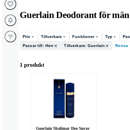
Guerlain Deodorant för män
Pris
Tillverkare
Funktioner
Typ
Pass
Passar till: Herr
Tillverkare: Guerlain
Rensa
1 produkt
Guerlain Shalimar Deo Spray