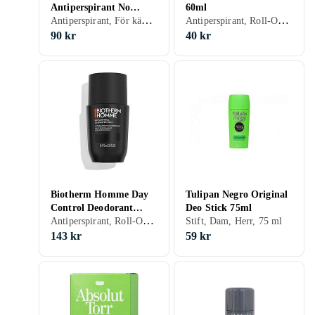
Antiperspirant No
60ml
Antiperspirant, För känslig hud, Lämnar inga märken, Roll-On, Dam, Herr, 50 ml
Antiperspirant, Roll-On, Herr, 60 ml
White Marks Roll-On
50ml
90 kr
40 kr
Biotherm Homme Day
Tulipan Negro Original
Control Deodorant
Deo Stick 75ml
Antiperspirant, Roll-On, Herr
Roll-On Anti-
Stift, Dam, Herr, 75 ml
Perspirant 72H 75 ml
143 kr
59 kr