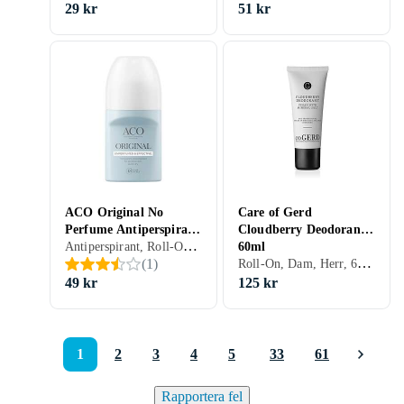
50ml
29 kr
51 kr
ACO Original No
Care of Gerd
Perfume Antiperspirant
Cloudberry Deodorant
Antiperspirant, Roll-On, Dam, 50 ml
Roll-On 50ml
60ml
Roll-On, Dam, Herr, 60 ml
(
1
)
49 kr
125 kr
1
2
3
4
5
33
61
Rapportera fel