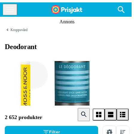
Annons
Kroppsvård
Deodorant
Herr
Dam
2 652 produkter
Filter