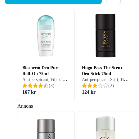
Biotherm Deo Pure
Hugo Boss The Scent
Roll-On 75ml
Deo Stick 75ml
Antiperspirant, För känslig hud, Roll-On, Dam, Herr, 75 ml
Antiperspirant, Stift, Herr, 75 ml
(
3
)
(
2
)
167 kr
124 kr
Annons