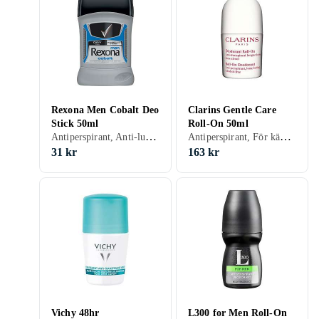
Rexona Men Cobalt Deo
Clarins Gentle Care
Stick 50ml
Roll-On 50ml
Antiperspirant, Anti-lukt, Stift, Herr, 50 ml
Antiperspirant, För känslig hud, Roll-On, Dam, Herr, 50 ml
31 kr
163 kr
Vichy 48hr
L300 for Men Roll-On