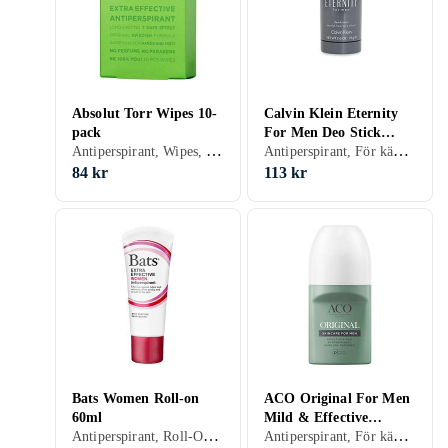
Absolut Torr Wipes 10-
Calvin Klein Eternity
pack
For Men Deo Stick
Antiperspirant, Wipes, Herr
Antiperspirant, För känslig hud, Stift, Herr, 75 ml
75ml
84 kr
113 kr
Bats Women Roll-on
ACO Original For Men
60ml
Mild & Effective
Antiperspirant, Roll-On, Dam, 60 ml
Antiperspirant, För känslig hud, Roll-On, Herr, 50 ml
Antiperspirant Roll-On