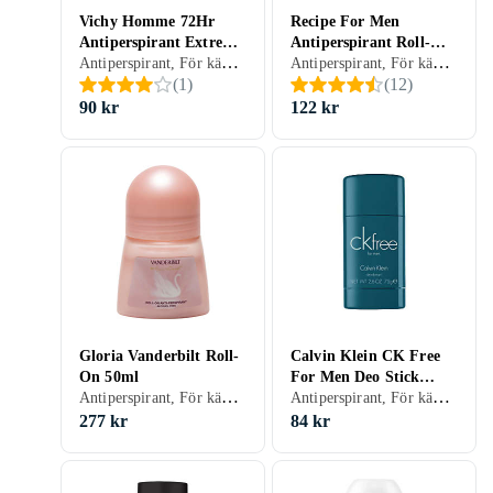
Vichy Homme 72Hr
Recipe For Men
Antiperspirant Extreme
Antiperspirant Roll-On
Antiperspirant, För känslig hud, Roll-On, Herr, 50 ml
Antiperspirant, För känslig hud, Roll-On, Herr, 60 ml
Control Roll-On 50ml
60ml
(
1
)
(
12
)
90 kr
122 kr
Gloria Vanderbilt Roll-
Calvin Klein CK Free
On 50ml
For Men Deo Stick
Antiperspirant, För känslig hud, Roll-On, Dam, Herr, 50 ml
Antiperspirant, För känslig hud, Stift, Herr, 75 ml
75ml
277 kr
84 kr