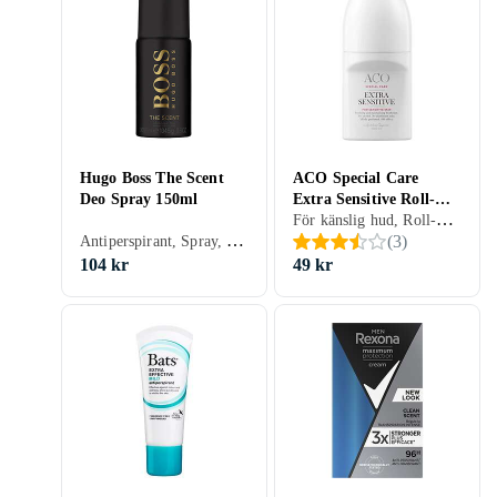
Hugo Boss The Scent
ACO Special Care
Deo Spray 150ml
Extra Sensitive Roll-On
För känslig hud, Roll-On, Dam, Herr, 50 ml
50ml
Antiperspirant, Spray, Herr, 150 ml
(
3
)
104 kr
49 kr