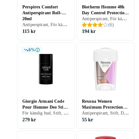
Perspirex Comfort
Biotherm Homme 48h
Antiperspirant Roll-On
Day Control Protection
Antiperspirant, För känslig hud, Roll-On, Herr, 75 ml
20ml
Roll-On 75ml
Antiperspirant, För känslig hud, Anti-lukt, Roll-On, Dam, Herr, 20 ml
(
6
)
115 kr
194 kr
6%
Giorgio Armani Code
Rexona Women
Pour Homme Deo Stick
Maximum Protection
För känslig hud, Stift, Herr, 75 ml
Antiperspirant, Stift, Dam, 45 ml
75g
Confidence Deo Cream
45ml
279 kr
55 kr