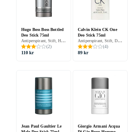
Hugo Boss Boss Bottled
Calvin Klein CK One
Deo Stick 75ml
Deo Stick 75ml
Antiperspirant, Stift, Herr, 75 ml
Antiperspirant, Stift, Dam, Herr, 75 ml
(
2
)
(
4
)
110 kr
89 kr
Jean Paul Gaultier Le
Giorgio Armani Acqua
Male Deo Stick 75ml
Di Gio Pour Homme