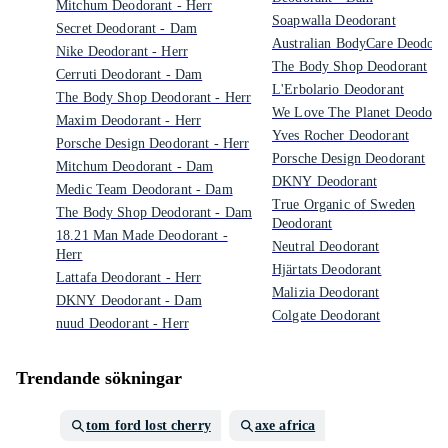
Mitchum Deodorant - Herr
Soapwalla Deodorant
Secret Deodorant - Dam
Australian BodyCare Deodora
Nike Deodorant - Herr
The Body Shop Deodorant
Cerruti Deodorant - Dam
L'Erbolario Deodorant
The Body Shop Deodorant - Herr
We Love The Planet Deodora
Maxim Deodorant - Herr
Yves Rocher Deodorant
Porsche Design Deodorant - Herr
Porsche Design Deodorant
Mitchum Deodorant - Dam
DKNY Deodorant
Medic Team Deodorant - Dam
True Organic of Sweden
The Body Shop Deodorant - Dam
Deodorant
18.21 Man Made Deodorant -
Neutral Deodorant
Herr
Hjärtats Deodorant
Lattafa Deodorant - Herr
Malizia Deodorant
DKNY Deodorant - Dam
Colgate Deodorant
nuud Deodorant - Herr
Trendande sökningar
tom ford lost cherry
axe africa