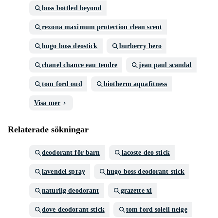
boss bottled beyond
rexona maximum protection clean scent
hugo boss deostick
burberry hero
chanel chance eau tendre
jean paul scandal
tom ford oud
biotherm aquafitness
Visa mer
Relaterade sökningar
deodorant för barn
lacoste deo stick
lavendel spray
hugo boss deodorant stick
naturlig deodorant
grazette xl
dove deodorant stick
tom ford soleil neige