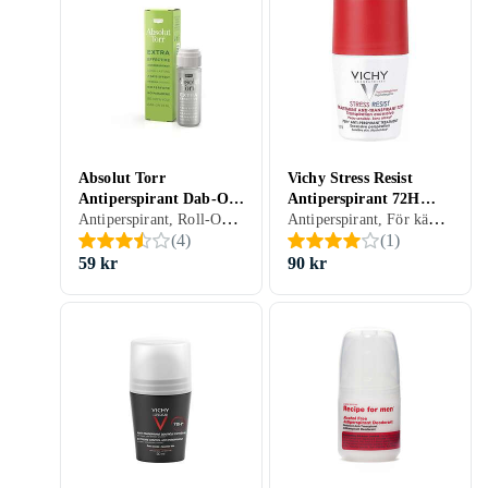
Absolut Torr
Vichy Stress Resist
Antiperspirant Dab-On
Antiperspirant 72H
Antiperspirant, Roll-On, Herr, 35 ml
Antiperspirant, För känslig hud, Roll-On, Dam, Herr, 50 ml
Roll-On 35ml
Roll-On 50ml
(
4
)
(
1
)
59 kr
90 kr