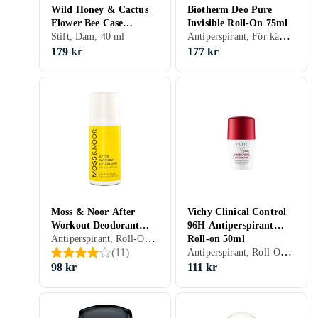
Wild Honey & Cactus
Biotherm Deo Pure
Flower Bee Case
Invisible Roll-On 75ml
Antiperspirant, För känslig hud, Roll-On, Dam, Herr, 75 ml
Deodorant Stick 40g
Stift, Dam, 40 ml
179 kr
177 kr
Moss & Noor After
Vichy Clinical Control
Workout Deodorant
96H Antiperspirant
Antiperspirant, Roll-On, Dam, Herr, 60 ml
Fresh Grapefruit 60ml
Roll-on 50ml
Antiperspirant, Roll-On, Dam, Herr, 50 ml
(
11
)
98 kr
111 kr