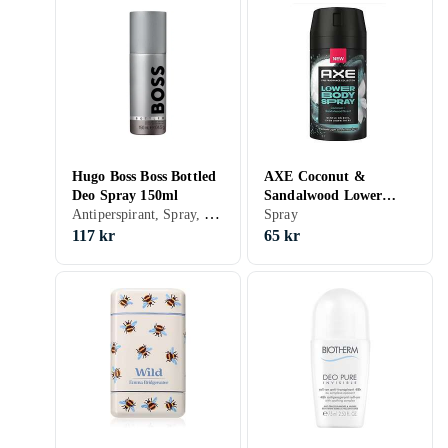
Hugo Boss Boss Bottled
AXE Coconut &
Deo Spray 150ml
Sandalwood Lower
Antiperspirant, Spray, Herr, 150 ml
Body Deodorant Spray
Spray
100ml
117 kr
65 kr