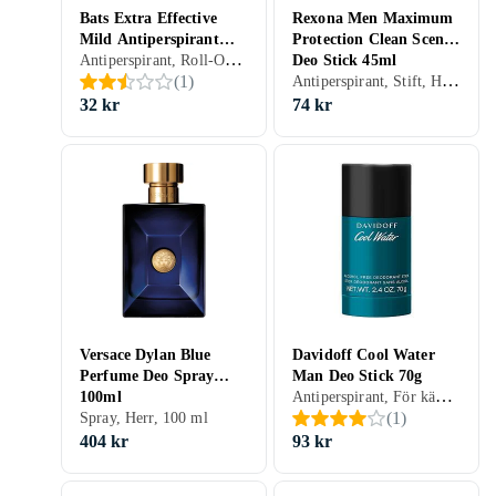
Bats Extra Effective
Rexona Men Maximum
Mild Antiperspirant
Protection Clean Scent
Antiperspirant, Roll-On, Dam, Herr, 60 ml
Unperfumed 60ml
Deo Stick 45ml
Antiperspirant, Stift, Herr, 45 ml
(
1
)
32 kr
74 kr
Versace Dylan Blue
Davidoff Cool Water
Perfume Deo Spray
Man Deo Stick 70g
Antiperspirant, För känslig hud, Stift, Herr, 70 ml
100ml
(
1
)
Spray, Herr, 100 ml
404 kr
93 kr