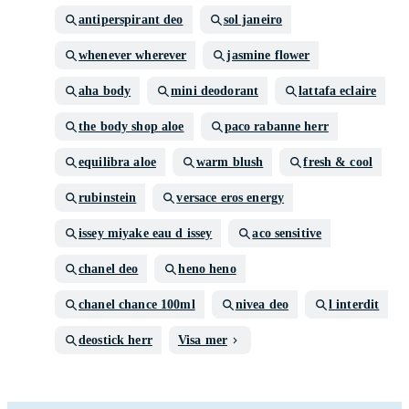
antiperspirant deo
sol janeiro
whenever wherever
jasmine flower
aha body
mini deodorant
lattafa eclaire
the body shop aloe
paco rabanne herr
equilibra aloe
warm blush
fresh & cool
rubinstein
versace eros energy
issey miyake eau d issey
aco sensitive
chanel deo
heno heno
chanel chance 100ml
nivea deo
l interdit
deostick herr
Visa mer