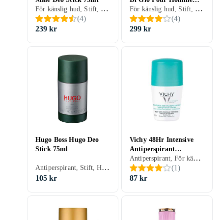
För känslig hud, Stift, Dam, Herr, 75 ml
För känslig hud, Stift, Dam, Herr, 75 ml
Deo Stick 75ml
(
4
)
(
4
)
239 kr
299 kr
Hugo Boss Hugo Deo
Vichy 48Hr Intensive
Stick 75ml
Antiperspirant
Antiperspirant, För känslig hud, Roll-On, Dam, Herr, 50 ml
Treatment Roll-On
Antiperspirant, Stift, Herr, 75 ml
(
1
)
50ml
105 kr
87 kr