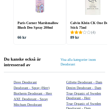
Paris Corner Marshmallow
Calvin Klein CK One De
Blush Deo Spray 200ml
Stick 75ml
(
4
)
66 kr
89 kr
Du kanske också är
Visa alla kategorier inom
intresserad av
Deodorant
Dove Deodorant
Gillette Deodorant - Dam
Deodorant - Spray (Herr)
Denim Deodorant - Dam
Biotherm Deodorant - Herr
True Organic of Sweden
Deodorant - Herr
AXE Deodorant - Spray
True Organic of Sweden
Mitchum Deodorant
Deodorant - Dam