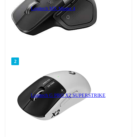
Logitech MX Master 4
2
Logitech G PRO X2 SUPERSTRIKE