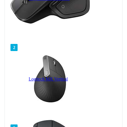
2
Logitech MX Vertical