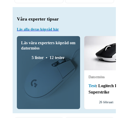
Våra experter tipsar
Läs alla deras köpråd här
Läs våra experters köpråd om
datormöss
5 listor
12 tester
Datormöss
Test
:
Logitech P
Superstrike
26 februari