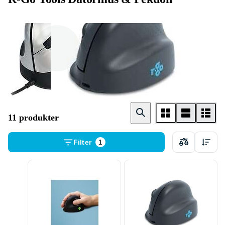
Kabelansluten
Trådlös
11 produkter
Filter
1