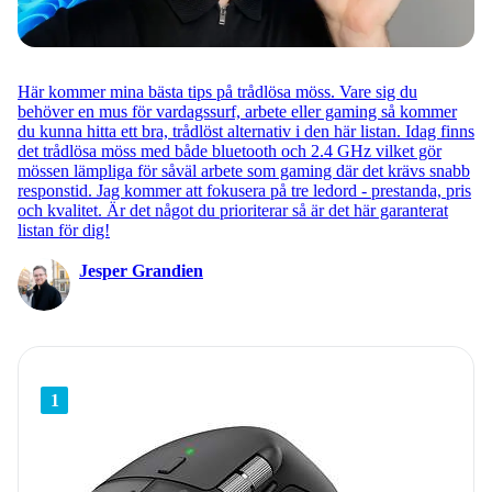
Här kommer mina bästa tips på trådlösa möss. Vare sig du
behöver en mus för vardagssurf, arbete eller gaming så kommer
du kunna hitta ett bra, trådlöst alternativ i den här listan. Idag finns
det trådlösa möss med både bluetooth och 2.4 GHz vilket gör
mössen lämpliga för såväl arbete som gaming där det krävs snabb
responstid. Jag kommer att fokusera på tre ledord - prestanda, pris
och kvalitet. Är det något du prioriterar så är det här garanterat
listan för dig!
Jesper Grandien
1