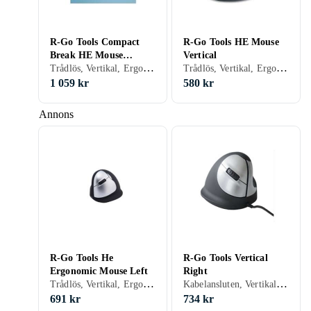
R-Go Tools Compact
R-Go Tools HE Mouse
Break HE Mouse
Vertical
Trådlös, Vertikal, Ergonomisk, Även för vänsterhänta, Ergonomisk design, LED-belysning (enkelfärgad), Programmerbara knappar, 5, 2400 dpi
Trådlös, Vertikal, Ergonomisk, Ergonomisk design, Programmerbara knappar, 3, 1750 dpi
Vertical Wireless S
1 059 kr
580 kr
Annons
R-Go Tools He
R-Go Tools Vertical
Ergonomic Mouse Left
Right
Trådlös, Vertikal, Ergonomisk, Även för vänsterhänta, Ergonomisk design, 5, 500 dpi
Kabelansluten, Vertikal, Ergonomisk, Även för vänsterhänta, Ergonomisk design, 4, 3400 dpi
691 kr
734 kr