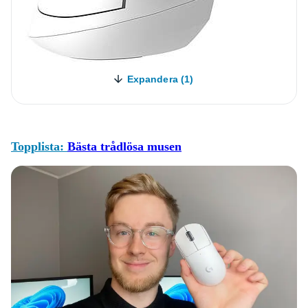
Expandera (1)
Topplista:
Bästa trådlösa musen