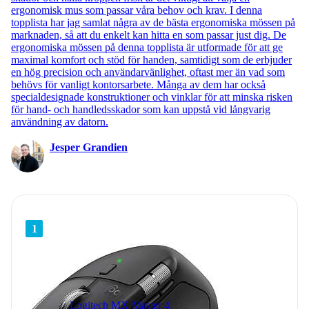
ergonomisk mus som passar våra behov och krav. I denna
topplista har jag samlat några av de bästa ergonomiska mössen på
marknaden, så att du enkelt kan hitta en som passar just dig. De
ergonomiska mössen på denna topplista är utformade för att ge
maximal komfort och stöd för handen, samtidigt som de erbjuder
en hög precision och användarvänlighet, oftast mer än vad som
behövs för vanligt kontorsarbete. Många av dem har också
specialdesignade konstruktioner och vinklar för att minska risken
för hand- och handledsskador som kan uppstå vid långvarig
användning av datorn.
Jesper Grandien
1
Logitech MX Master 4