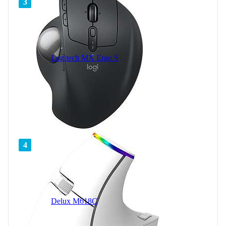
3
Logitech MX Ergo S
4
Delux M618C