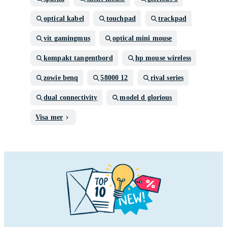
optical kabel
touchpad
trackpad
vit gamingmus
optical mini mouse
kompakt tangentbord
hp mouse wireless
zowie benq
58000 12
rival series
dual connectivity
model d glorious
Visa mer