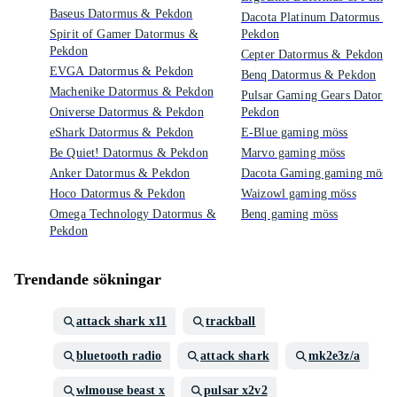
Baseus Datormus & Pekdon
Dacota Platinum Datormus &
Spirit of Gamer Datormus &
Pekdon
Pekdon
Cepter Datormus & Pekdon
EVGA Datormus & Pekdon
Benq Datormus & Pekdon
Machenike Datormus & Pekdon
Pulsar Gaming Gears Datorm
Oniverse Datormus & Pekdon
Pekdon
eShark Datormus & Pekdon
E-Blue gaming möss
Be Quiet! Datormus & Pekdon
Marvo gaming möss
Anker Datormus & Pekdon
Dacota Gaming gaming möss
Hoco Datormus & Pekdon
Waizowl gaming möss
Omega Technology Datormus &
Benq gaming möss
Pekdon
Trendande sökningar
attack shark x11
trackball
bluetooth radio
attack shark
mk2e3z/a
wlmouse beast x
pulsar x2v2