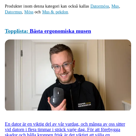
Produkter inom denna kategori kan också kallas
Datormöss
,
Mus
,
Datormus
,
Möss
och
Mus & pekdon
.
Topplista:
Bästa ergonomiska musen
En dator är en viktig del av vår vardag, och många av oss sitter
vid datorn i flera timmar i sträck varje dag. För att förebygga
skador och hålla kroppen frisk är det viktigt att välja en