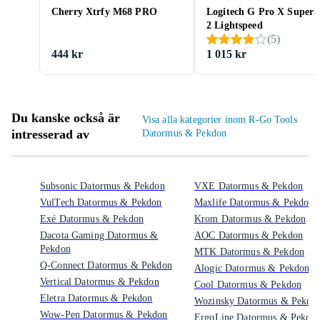
Cherry Xtrfy M68 PRO
Logitech G Pro X Superli
2 Lightspeed
(
5
)
444 kr
1 015 kr
Du kanske också är
Visa alla kategorier inom R-Go Tools
intresserad av
Datormus & Pekdon
Subsonic Datormus & Pekdon
VXE Datormus & Pekdon
VulTech Datormus & Pekdon
Maxlife Datormus & Pekdon
Exé Datormus & Pekdon
Krom Datormus & Pekdon
Dacota Gaming Datormus &
AOC Datormus & Pekdon
Pekdon
MTK Datormus & Pekdon
Q-Connect Datormus & Pekdon
Alogic Datormus & Pekdon
Vertical Datormus & Pekdon
Cool Datormus & Pekdon
Eletra Datormus & Pekdon
Wozinsky Datormus & Pekdo
Wow-Pen Datormus & Pekdon
ErgoLine Datormus & Pekdo