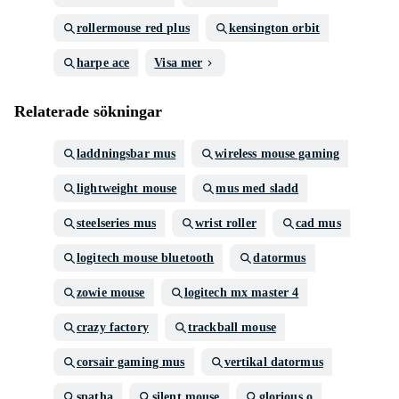
rollermouse red plus
kensington orbit
harpe ace
Visa mer
Relaterade sökningar
laddningsbar mus
wireless mouse gaming
lightweight mouse
mus med sladd
steelseries mus
wrist roller
cad mus
logitech mouse bluetooth
datormus
zowie mouse
logitech mx master 4
crazy factory
trackball mouse
corsair gaming mus
vertikal datormus
spatha
silent mouse
glorious o