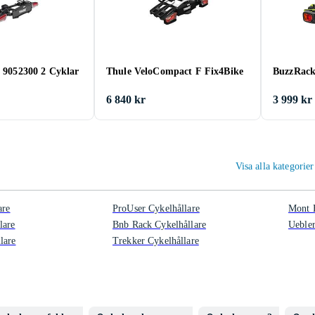
e 9052300 2 Cyklar
Thule VeloCompact F Fix4Bike
BuzzRack
6 840 kr
3 999 kr
Visa alla kategorie
are
ProUser Cykelhållare
Mont B
lare
Bnb Rack Cykelhållare
Uebler
lare
Trekker Cykelhållare