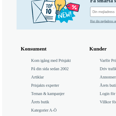
Få smarta s
Hur din mejladress 
Konsument
Kunder
Kom igång med Prisjakt
Varför Pri
På din sida sedan 2002
Driv trafik
Artiklar
Annonsera
Prisjakts experter
Årets buti
Teman & kampanjer
Login för
Årets butik
Villkor f
Kategorier A-Ö