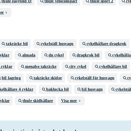
thule easyfold xt
thule velocompact
thule sport 2
cy
er
takräcke bil
cykelställ husvagn
cykelhållare dragkrok
cyklar
almada
dn cykel
dragkrok bil
cykelhåll
 cyklar
menabo takräcke
city cykel
cykelhållare bil
bil lagring
takräcke skidor
cykelställ för husvagn
cy
kelhållare 4 cyklar
baklucka bil
bil husvagn
cykelstä
cyklar
thule skidhållare
Visa mer