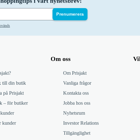
hoppingtips i vårt nyhetsbrev!
Prenumerera
används
Om oss
Vi
sjakt?
Om Prisjakt
 till din butik
Vanliga frågor
 på Prisjakt
Kontakta oss
k – för butiker
Jobba hos oss
 kunder
Nyhetsrum
ör kunder
Investor Relations
Tillgänglighet