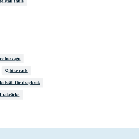
kelställ thule
are husvagn
bike rack
kelställ för dragkrok
ll takräcke