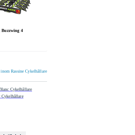
 Buzzwing 4
Thule FreeWay 968
Thule
1 099 kr
6 12
r inom Rassine Cykelhållare
lanc Cykelhållare
 Cykelhållare