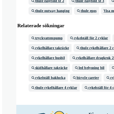
thule easyfold xt 2
thule easyfold xt 3
thule outway hanging
thule epos
Visa m
Relaterade sökningar
tryckvattenpump
cykelställ för 2 cyklar
cykelhållare takräcke
thule cykelhållare 2 
cykelhållare husbil
cykelhållare dragkrok 2
skidhållare takräcke
led belysning bil
cykelställ baklucka
bicycle carrier
cy
thule cykelhållare 4 cyklar
cykelställ för 4 