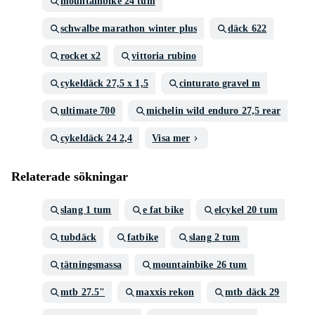
mountainbike 24 tum
schwalbe marathon winter plus
däck 622
rocket x2
vittoria rubino
cykeldäck 27,5 x 1,5
cinturato gravel m
ultimate 700
michelin wild enduro 27,5 rear
cykeldäck 24 2,4
Visa mer
Relaterade sökningar
slang 1 tum
e fat bike
elcykel 20 tum
tubdäck
fatbike
slang 2 tum
tätningsmassa
mountainbike 26 tum
mtb 27.5"
maxxis rekon
mtb däck 29