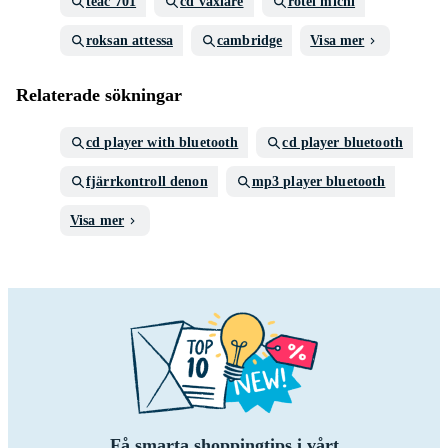
teac 701
cd växlare
rotel michi
roksan attessa
cambridge
Visa mer
Relaterade sökningar
cd player with bluetooth
cd player bluetooth
fjärrkontroll denon
mp3 player bluetooth
Visa mer
Få smarta shoppingtips i vårt