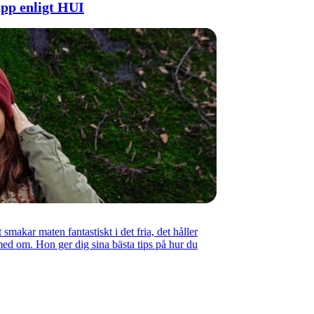
app enligt HUI
smakar maten fantastiskt i det fria, det håller
ed om. Hon ger dig sina bästa tips på hur du