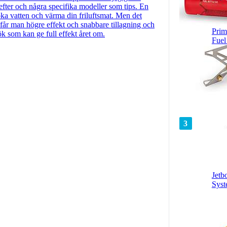
efter och några specifika modeller som tips. En
oka vatten och värma din friluftsmat. Men det
 får man högre effekt och snabbare tillagning och
Prim
k som kan ge full effekt året om.
Fuel
3
Jetb
Sys