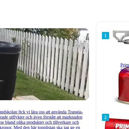
1
Prim
Stov
undskolan fick vi lära oss att använda Trangia-
rade utflykter och även förstått att marknaden
2
se bland olika produkter och tillverkare och
n kronor. Med den här topplistan ska jag ge en