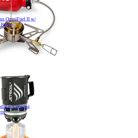
us OmniFuel II w/
 Bottle
oil Zip Cooking
tem