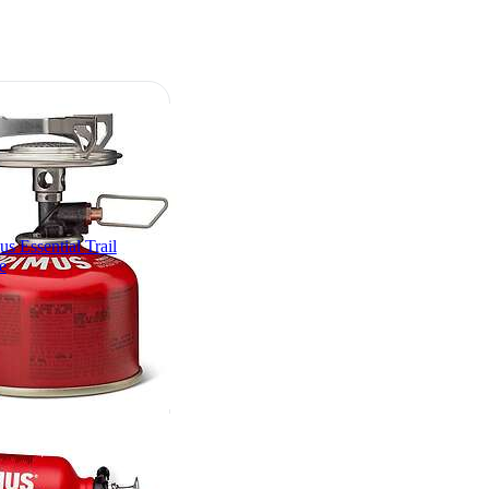
us Essential Trail
e