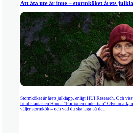
Att äta ute är inne – stormköket årets julkl
Stormköket är årets julklapp, enligt HUI Research. Och visst 
friluftsfantasten Hanna "Portionen under tian" Olvenmark, m
väljer stormkök – och vad du ska laga på det.