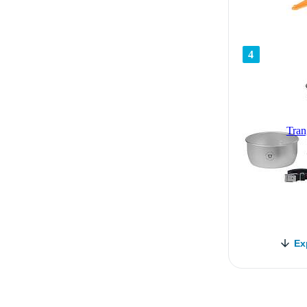
4
Tran
Ex