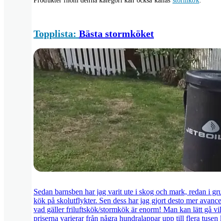
Produkter inom denna kategori kan också kallas
stormkök
.
Topplista:
Bästa stormköket
Sedan barnsben har jag varit ute i skog och mark, redan i gr
kök på skolutflykter. Sen dess har jag gjort desto mer avance
vad gäller friluftskök/stormkök är enorm! Man kan lätt gå vil
priserna varierar från några hundralappar upp till flera tuse