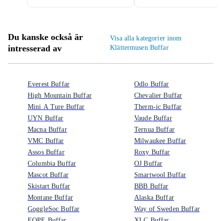
Du kanske också är
Visa alla kategorier inom
intresserad av
Klättermusen Buffar
Everest Buffar
Odlo Buffar
High Mountain Buffar
Chevalier Buffar
Mini A Ture Buffar
Therm-ic Buffar
UYN Buffar
Vaude Buffar
Macna Buffar
Ternua Buffar
VMC Buffar
Milwaukee Buffar
Assos Buffar
Roxy Buffar
Columbia Buffar
OJ Buffar
Mascot Buffar
Smartwool Buffar
Skistart Buffar
BBB Buffar
Montane Buffar
Alaska Buffar
GoggleSoc Buffar
Way of Sweden Buffar
EQPE Buffar
XLC Buffar