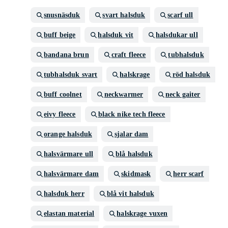
snusnäsduk
svart halsduk
scarf ull
buff beige
halsduk vit
halsdukar ull
bandana brun
craft fleece
tubhalsduk
tubhalsduk svart
halskrage
röd halsduk
buff coolnet
neckwarmer
neck gaiter
eivy fleece
black nike tech fleece
orange halsduk
sjalar dam
halsvärmare ull
blå halsduk
halsvärmare dam
skidmask
herr scarf
halsduk herr
blå vit halsduk
elastan material
halskrage vuxen