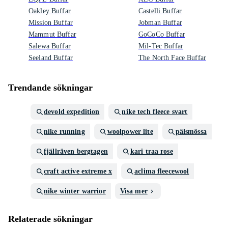
Oakley Buffar
Castelli Buffar
Mission Buffar
Jobman Buffar
Mammut Buffar
GoCoCo Buffar
Salewa Buffar
Mil-Tec Buffar
Seeland Buffar
The North Face Buffar
Trendande sökningar
devold expedition
nike tech fleece svart
nike running
woolpower lite
pälsmössa
fjällräven bergtagen
kari traa rose
craft active extreme x
aclima fleecewool
nike winter warrior
Visa mer
Relaterade sökningar