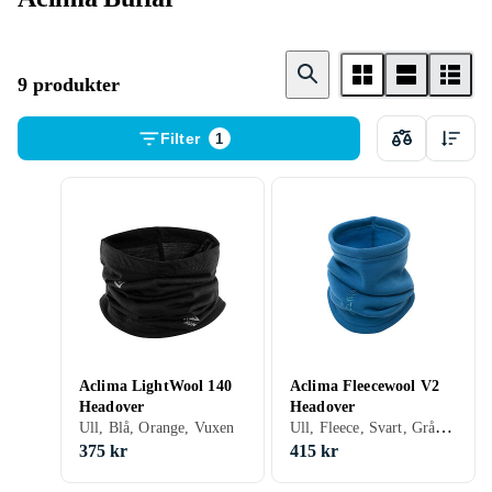
9 produkter
Filter
1
Aclima LightWool 140
Aclima Fleecewool V2
Headover
Headover
Ull, Fleece, Svart, Grå, Brun, Orange, S, One size, Vuxen
Ull, Blå, Orange, Vuxen
375 kr
415 kr