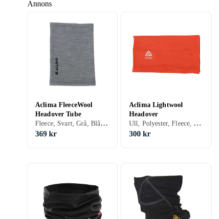
Annons
Aclima FleeceWool
Aclima Lightwool
Headover Tube
Headover
Fleece, Svart, Grå, Blå, Orange, Grön, S, One size, Vuxen
Ull, Polyester, Fleece, Svart, Vit, Grå, Turkos, Blå, Röd, Orange, Grön, Rosa, Lila, S, One size, Vuxen
369 kr
300 kr