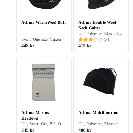
Aclima WarmWool Buff
Aclima Double Wool
Neck Gaiter
Ull, Polyester, Elastan/Spandex/Lycra, Svart, Grön, S, One size, Vuxen
(
2
)
Svart, One size, Vuxen
448 kr
415 kr
Aclima Marius
Aclima Multifunction
Headover
Ull, Svart, Grå, Blå, One size, Vuxen
Ull, Polyester, Elastan/Spandex/Lycra, Svart, Blå, Grön, S, M, One size, Vuxen
345 kr
400 kr