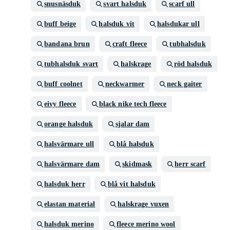
snusnäsduk
svart halsduk
scarf ull
buff beige
halsduk vit
halsdukar ull
bandana brun
craft fleece
tubhalsduk
tubhalsduk svart
halskrage
röd halsduk
buff coolnet
neckwarmer
neck gaiter
eivy fleece
black nike tech fleece
orange halsduk
sjalar dam
halsvärmare ull
blå halsduk
halsvärmare dam
skidmask
herr scarf
halsduk herr
blå vit halsduk
elastan material
halskrage vuxen
halsduk merino
fleece merino wool