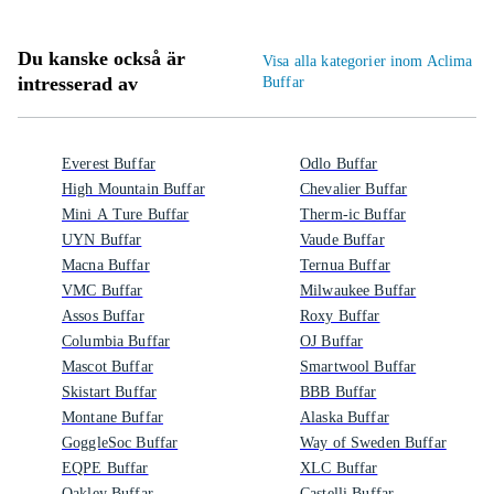
Du kanske också är
Visa alla kategorier inom Aclima
intresserad av
Buffar
Everest Buffar
Odlo Buffar
High Mountain Buffar
Chevalier Buffar
Mini A Ture Buffar
Therm-ic Buffar
UYN Buffar
Vaude Buffar
Macna Buffar
Ternua Buffar
VMC Buffar
Milwaukee Buffar
Assos Buffar
Roxy Buffar
Columbia Buffar
OJ Buffar
Mascot Buffar
Smartwool Buffar
Skistart Buffar
BBB Buffar
Montane Buffar
Alaska Buffar
GoggleSoc Buffar
Way of Sweden Buffar
EQPE Buffar
XLC Buffar
Oakley Buffar
Castelli Buffar