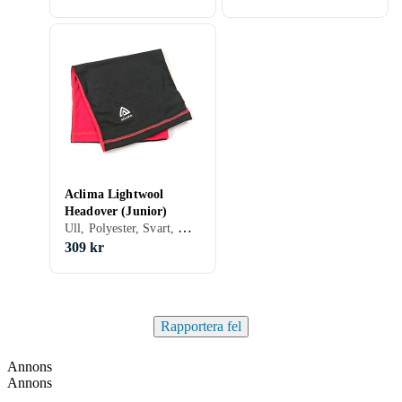
Aclima Lightwool
Headover (Junior)
Ull, Polyester, Svart, Grå, Blå, Röd, Orange, Grön, Rosa, Lila, S, M, One size, Barn
309 kr
Rapportera fel
Annons
Annons