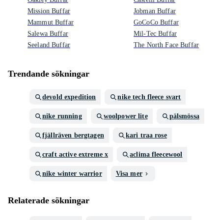
Mission Buffar
Jobman Buffar
Mammut Buffar
GoCoCo Buffar
Salewa Buffar
Mil-Tec Buffar
Seeland Buffar
The North Face Buffar
Trendande sökningar
devold expedition
nike tech fleece svart
nike running
woolpower lite
pälsmössa
fjällräven bergtagen
kari traa rose
craft active extreme x
aclima fleecewool
nike winter warrior
Visa mer
Relaterade sökningar