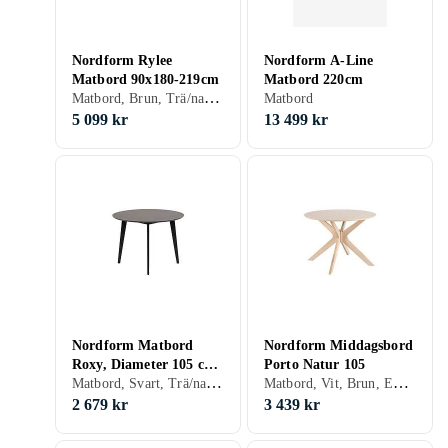
Nordform Rylee
Nordform A-Line
Matbord 90x180-219cm
Matbord 220cm
Matbord, Brun, Trä/natur, Valnöt, Trä
Matbord
5 099 kr
13 499 kr
Nordform Matbord
Nordform Middagsbord
Roxy, Diameter 105 cm
Porto Natur 105
Matbord, Svart, Trä/natur, Rund
Matbord, Vit, Brun, Ek, Trä/natur, Rund, Trä
Svart
2 679 kr
3 439 kr