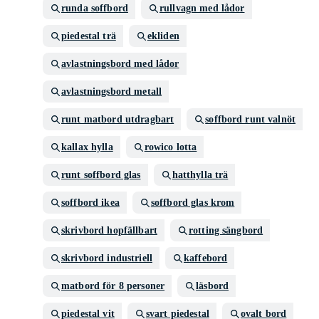
runda soffbord
rullvagn med lådor
piedestal trä
ekliden
avlastningsbord med lådor
avlastningsbord metall
runt matbord utdragbart
soffbord runt valnöt
kallax hylla
rowico lotta
runt soffbord glas
hatthylla trä
soffbord ikea
soffbord glas krom
skrivbord hopfällbart
rotting sängbord
skrivbord industriell
kaffebord
matbord för 8 personer
läsbord
piedestal vit
svart piedestal
ovalt bord