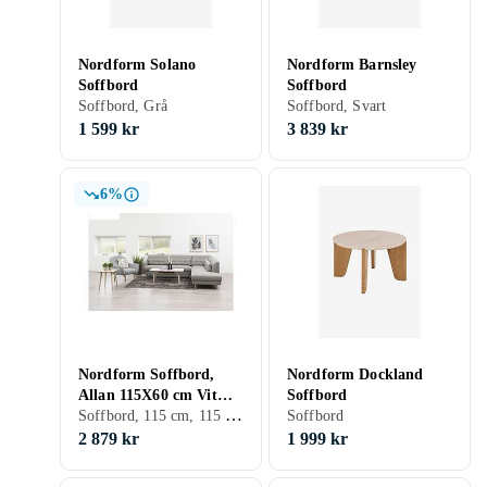
Nordform Solano
Nordform Barnsley
Soffbord
Soffbord
Soffbord, Grå
Soffbord, Svart
1 599 kr
3 839 kr
6%
Nordform Soffbord,
Nordform Dockland
Allan 115X60 cm Vit
Soffbord
Soffbord, 115 cm, 115 cm, Vit, Ek, Trä/natur, Trä
pimgemterad 60
Soffbord
2 879 kr
1 999 kr