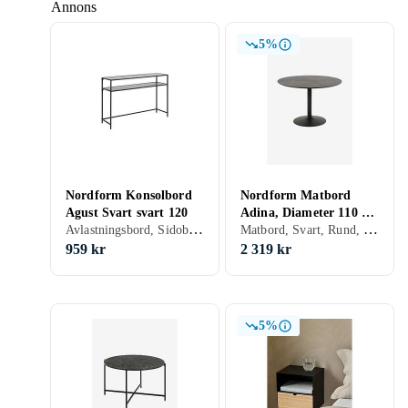
Annons
5%
Nordform Konsolbord
Nordform Matbord
Agust Svart svart 120
Adina, Diameter 110 cm
Avlastningsbord, Sidobord, Svart, Grå, Ask, Rektangulär, Trä
Matbord, Svart, Rund, Trä
Svart svart
959 kr
2 319 kr
5%