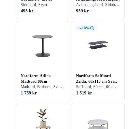
Avlastningsbord, Sidobord, Svart, Brun, Ek, Trä/natur, Trä
Sidobord, Svart
Vildek Svart 100
495 kr
959 kr
10%
Nordform Adina
Nordform Soffbord
Matbord 80cm
Zelda, 60x115 cm Svart
Matbord, Barbord, Svart, Vit, Rund, MDF
Soffbord, 60 cm, 60 cm, Svart, Ask, Trä
ask 60
1 759 kr
1 519 kr