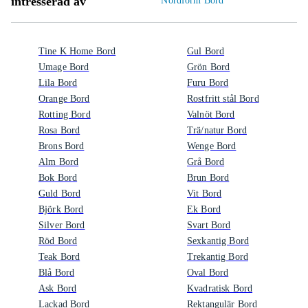
intresserad av
Nordform Bord
Tine K Home Bord
Gul Bord
Umage Bord
Grön Bord
Lila Bord
Furu Bord
Orange Bord
Rostfritt stål Bord
Rotting Bord
Valnöt Bord
Rosa Bord
Trä/natur Bord
Brons Bord
Wenge Bord
Alm Bord
Grå Bord
Bok Bord
Brun Bord
Guld Bord
Vit Bord
Björk Bord
Ek Bord
Silver Bord
Svart Bord
Röd Bord
Sexkantig Bord
Teak Bord
Trekantig Bord
Blå Bord
Oval Bord
Ask Bord
Kvadratisk Bord
Lackad Bord
Rektangulär Bord