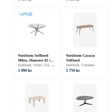
7%
Nordform Soffbord
Nordform Caracas
Milou, Diameter 82 cm
Soffbord
Soffbord, Silver, Grå, Rostfritt stål, Rund, Stål/Järn, Plast/Polyester, Glas
Krom klarglas
Soffbord, Trä/natur
1 999 kr
1 759 kr