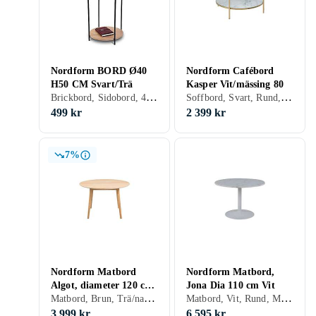
Nordform BORD Ø40
Nordform Cafébord
H50 CM Svart/Trä
Kasper Vit/mässing 80
Brickbord, Sidobord, 40 cm, 40 cm, Svart, Brun, Rund, Trä
Soffbord, Svart, Rund, Marmor, Mässing, Glas, Sten
499 kr
2 399 kr
7%
Nordform Matbord
Nordform Matbord,
Algot, diameter 120 cm
Jona Dia 110 cm Vit
Matbord, Brun, Trä/natur, Rund, Trä
Matbord, Vit, Rund, Marmor, Sten
Ek faner 75
3 999 kr
6 595 kr