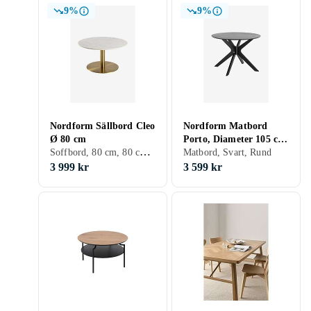
9%
9%
Nordform Sällbord Cleo
Nordform Matbord
Ø 80 cm
Porto, Diameter 105 cm
Soffbord, 80 cm, 80 cm, Vit, Rund, Marmor, Mässing, Sten
Svart
Matbord, Svart, Rund
3 999 kr
3 599 kr