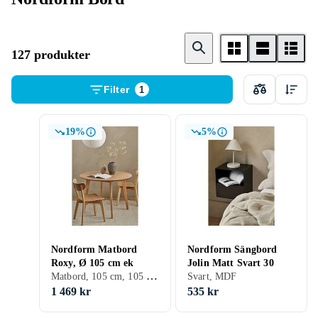
127 produkter
Filter
1
19%
5%
Nordform Matbord
Nordform Sängbord
Roxy, Ø 105 cm ek
Jolin Matt Svart 30
Matbord, 105 cm, 105 cm, Vit, Brun, Ek, Trä/natur, Valnöt, Rund, Trä
Svart, MDF
1 469 kr
535 kr