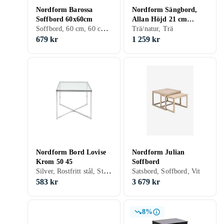
Nordform Barossa
Nordform Sängbord,
Soffbord 60x60cm
Allan Höjd 21 cm
Soffbord, 60 cm, 60 cm, Svart, Vit, Trä/natur, Kvadratisk
Vitpigmenterad 37
Trä/natur, Trä
679 kr
1 259 kr
Nordform Bord Lovise
Nordform Julian
Krom 50 45
Soffbord
Silver, Rostfritt stål, Stål/Järn
Satsbord, Soffbord, Vit
583 kr
3 679 kr
8%