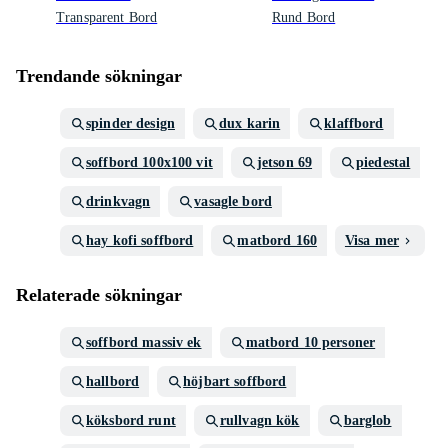
Transparent Bord
Rund Bord
Trendande sökningar
spinder design
dux karin
klaffbord
soffbord 100x100 vit
jetson 69
piedestal
drinkvagn
vasagle bord
hay kofi soffbord
matbord 160
Visa mer
Relaterade sökningar
soffbord massiv ek
matbord 10 personer
hallbord
höjbart soffbord
köksbord runt
rullvagn kök
barglob