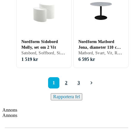
Nordform Sidobord
Nordform Matbord
Molly, set om 2 Vit
Jona, diameter 110 cm
Satsbord, Soffbord, Sidobord, Vit, Trä/natur, Trä, MDF
Matbord, Svart, Vit, Rund, Marmor, Sten
Vit svart
1 519 kr
6 595 kr
1
2
3
Rapportera fel
Annons
Annons