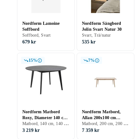
Nordform Lamoine
Nordform Sängbord
Soffbord
Jolin Svart Natur 30
Soffbord, Svart
Svart, Trä/natur
679 kr
535 kr
15%
7%
Nordform Matbord
Nordform Matbord,
Roxy, Diameter 140 cm
Allan 200x100 cm
Matbord, 140 cm, 140 cm, Svart, Vit, Ek, Trä/natur, Rund, Trä, MDF
Matbord, 200 cm, 200 cm, Vit, Ek, Trä/natur, Rektangulär, Trä
Svart
Vitpigmenterad 100
75,3
3 219 kr
7 359 kr