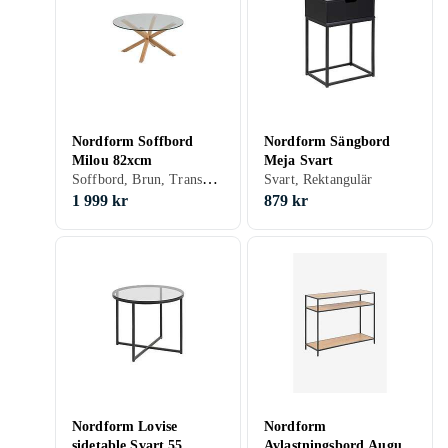
Nordform Soffbord
Nordform Sängbord
Milou 82xcm
Meja Svart
Soffbord, Brun, Transparent, Trä/natur, Rund, Trä, Glas
Svart, Rektangulär
1 999 kr
879 kr
Nordform Lovise
Nordform
sidetable Svart 55
Avlastningsbord August