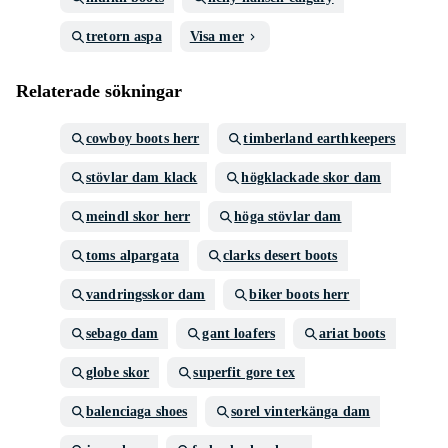
tretorn aspa
Visa mer
Relaterade sökningar
cowboy boots herr
timberland earthkeepers
stövlar dam klack
högklackade skor dam
meindl skor herr
höga stövlar dam
toms alpargata
clarks desert boots
vandringsskor dam
biker boots herr
sebago dam
gant loafers
ariat boots
globe skor
superfit gore tex
balenciaga shoes
sorel vinterkänga dam