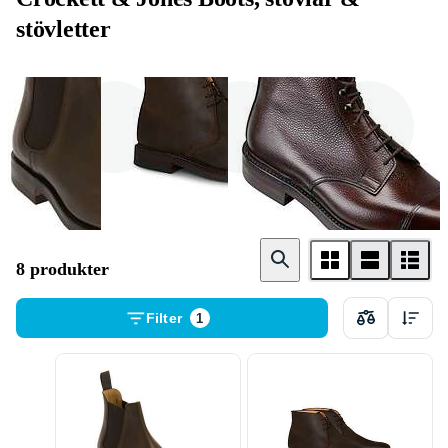
stövletter
Chelsea boots
Chukka boots
Stövlett / Ankle
boots
8 produkter
Filter
1