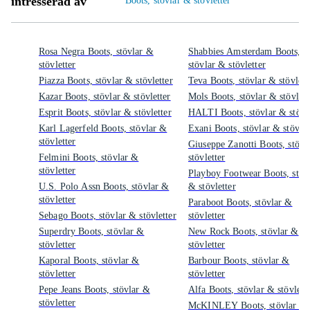
intresserad av
Boots, stövlar & stövletter
Rosa Negra Boots, stövlar &
Shabbies Amsterdam Boots,
stövletter
stövlar & stövletter
Piazza Boots, stövlar & stövletter
Teva Boots, stövlar & stövlett
Kazar Boots, stövlar & stövletter
Mols Boots, stövlar & stövlett
Esprit Boots, stövlar & stövletter
HALTI Boots, stövlar & stövle
Karl Lagerfeld Boots, stövlar &
Exani Boots, stövlar & stövlet
stövletter
Giuseppe Zanotti Boots, stövl
Felmini Boots, stövlar &
stövletter
stövletter
Playboy Footwear Boots, stöv
U.S. Polo Assn Boots, stövlar &
& stövletter
stövletter
Paraboot Boots, stövlar &
Sebago Boots, stövlar & stövletter
stövletter
Superdry Boots, stövlar &
New Rock Boots, stövlar &
stövletter
stövletter
Kaporal Boots, stövlar &
Barbour Boots, stövlar &
stövletter
stövletter
Pepe Jeans Boots, stövlar &
Alfa Boots, stövlar & stövlett
stövletter
McKINLEY Boots, stövlar &