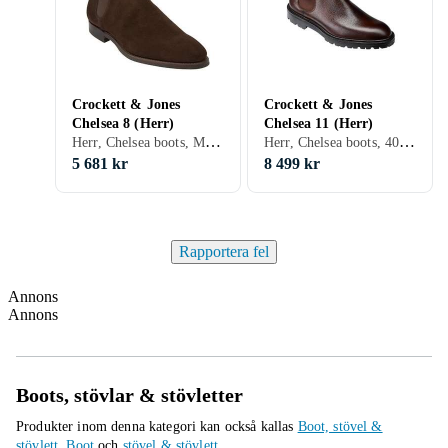
Crockett & Jones
Crockett & Jones
Chelsea 8 (Herr)
Chelsea 11 (Herr)
Herr, Chelsea boots, Mocka, 40, 41, 42, 43, 44, 45, 46, 40.5, 42.5, 43.5, 44.5, 45.5, 47, 46.5, 41.5, Svart, Brun
Herr, Chelsea boots, 40, Svart, Brun
5 681 kr
8 499 kr
Rapportera fel
Annons
Annons
Boots, stövlar & stövletter
Produkter inom denna kategori kan också kallas
Boot, stövel &
stövlett
,
Boot
och
stövel & stövlett
.