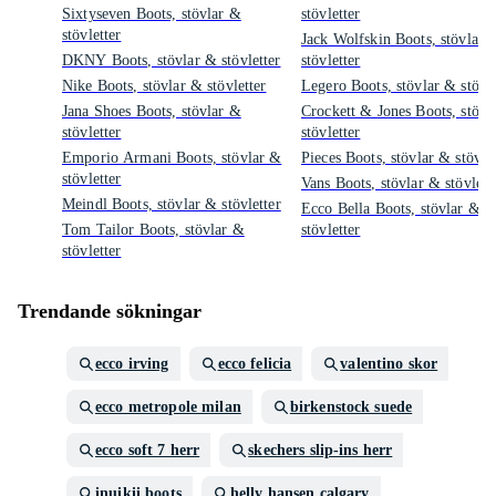
Sixtyseven Boots, stövlar &
stövletter
stövletter
Jack Wolfskin Boots, stövlar 
DKNY Boots, stövlar & stövletter
stövletter
Nike Boots, stövlar & stövletter
Legero Boots, stövlar & stövle
Jana Shoes Boots, stövlar &
Crockett & Jones Boots, stövl
stövletter
stövletter
Emporio Armani Boots, stövlar &
Pieces Boots, stövlar & stövlet
stövletter
Vans Boots, stövlar & stövlett
Meindl Boots, stövlar & stövletter
Ecco Bella Boots, stövlar &
Tom Tailor Boots, stövlar &
stövletter
stövletter
Trendande sökningar
ecco irving
ecco felicia
valentino skor
ecco metropole milan
birkenstock suede
ecco soft 7 herr
skechers slip-ins herr
inuikii boots
helly hansen calgary