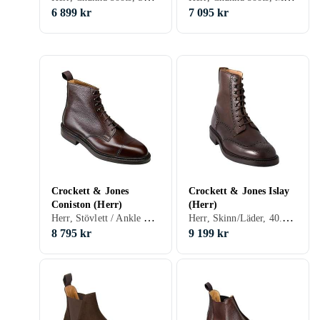
6 899 kr
7 095 kr
Crockett & Jones
Crockett & Jones Islay
Coniston (Herr)
(Herr)
Herr, Stövlett / Ankle boots, Chelsea boots, Mocka, 39, 40, 41, 42, 43, 44, 45, 46, 40.5, 42.5, 43.5, 44.5, 45.5, 47, 46.5, 41.5, 39.5, Svart, Brun
Herr, Skinn/Läder, 40.5, 42.5, 43.5, 44.5, 45.5, 41.5, 39.5, Svart, Brun
8 795 kr
9 199 kr