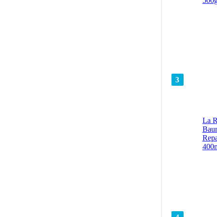
500
3
La R
Bau
Repa
400