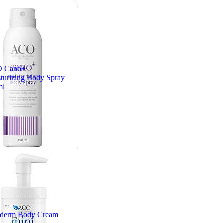
 Cano+
turizing Body Spray
ml
iderm Body Cream