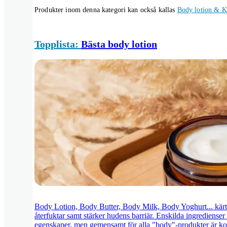
Produkter inom denna kategori kan också kallas
Body lotion & 
Topplista:
Bästa body lotion
Body Lotion, Body Butter, Body Milk, Body Yoghurt... kär
återfuktar samt stärker hudens barriär. Enskilda ingredienser
egenskaper, men gemensamt för alla "body"-produkter är kort