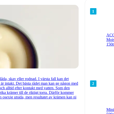
1
ACO
Mois
150
åda, skav eller rodnad. I värsta fall kan det
e är intakt. Det bästa rådet man kan ge någon med
2
och alltid efter kontakt med vatten. Som den
ika krämer till de riktigt torra. Därför kommer
n osexig utsida, men resultatet av krämen kan ni
Min