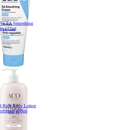
aVe SA Smoothing
am 177ml
 Rich Body Lotion
erfumed 400ml