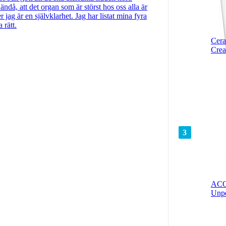
 ändå, att det organ som är störst hos oss alla är
jag är en självklarhet. Jag har listat mina fyra
 rätt.
Cer
Cre
3
ACO
Unp