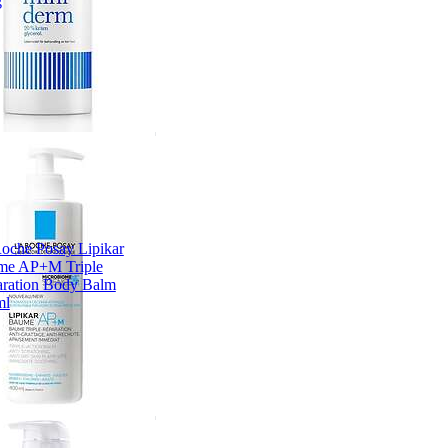
g
oche Posay Lipikar
me AP+M Triple
ration Body Balm
ml