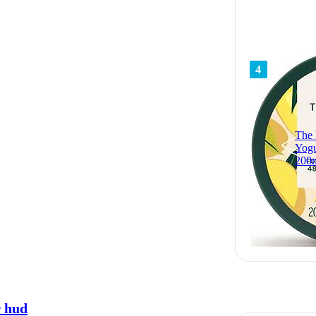
4
The
Yogu
200
r hud