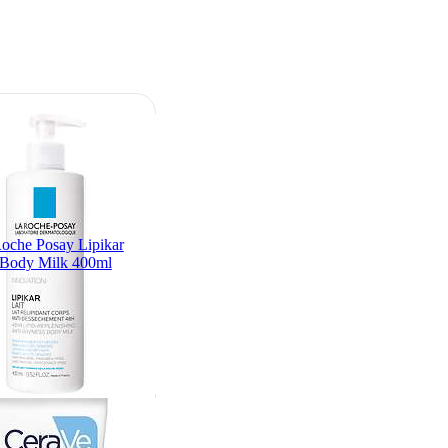
oche Posay Lipikar
 Body Milk 400ml