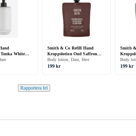
Hand
Smith & Co Refill Hand
Smith &
 Tonka White
Kroppslotion Oud Saffron
Kroppsl
 Dam
400ML
Body lotion, Dam, Herr
400ML
Body lo
199 kr
199 kr
Rapportera fel