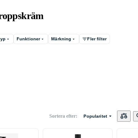
kroppskräm
typ
Funktioner
Märkning
Fler filter
Sortera efter
:
Popularitet