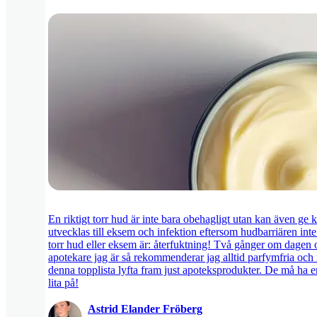
En riktigt torr hud är inte bara obehagligt utan kan även ge kl
utvecklas till eksem och infektion eftersom hudbarriären int
torr hud eller eksem är: återfuktning! Två gånger om dagen 
apotekare jag är så rekommenderar jag alltid parfymfria och r
denna topplista lyfta fram just apoteksprodukter. De må ha e
lita på!
Astrid Elander Fröberg