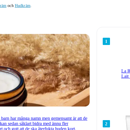
Kräm
och
Hudkräm
.
1
La R
Lait
t barn har många namn men gemensamt är att de
 kan sedan såklart bidra med ännu fler
2
 och gott att de ska återfukta huden kort.