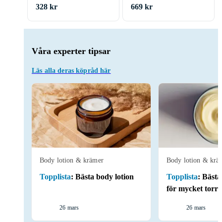
328 kr
669 kr
Våra experter tipsar
Läs alla deras köpråd här
Body lotion & krämer
Body lotion & krä
Topplista
:
Bästa body lotion
Topplista
:
Bästa
för mycket torr
26 mars
26 mars