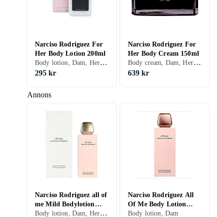
Narciso Rodriguez For
Narciso Rodriguez For
Her Body Lotion 200ml
Her Body Cream 150ml
Body lotion, Dam, Herr, Normal, Alla, Närande
Body cream, Dam, Herr, Normal, Alla, Närande
295 kr
639 kr
Annons
Narciso Rodriguez all of
Narciso Rodriguez All
me Mild Bodylotion
Of Me Body Lotion
Body lotion, Dam, Herr, Närande
200ml
200ml
Body lotion, Dam