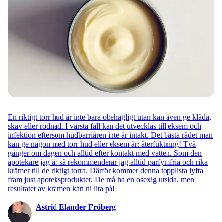
En riktigt torr hud är inte bara obehagligt utan kan även ge klåda,
skav eller rodnad. I värsta fall kan det utvecklas till eksem och
infektion eftersom hudbarriären inte är intakt. Det bästa rådet man
kan ge någon med torr hud eller eksem är: återfuktning! Två
gånger om dagen och alltid efter kontakt med vatten. Som den
apotekare jag är så rekommenderar jag alltid parfymfria och rika
krämer till de riktigt torra. Därför kommer denna topplista lyfta
fram just apoteksprodukter. De må ha en osexig utsida, men
resultatet av krämen kan ni lita på!
Astrid Elander Fröberg