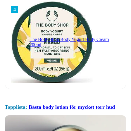
4
The Body Shop Body Yogurt Body Cream
200ml
Topplista:
Bästa body lotion för mycket torr hud