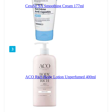
CeraVe SA Smoothing Cream 177ml
3
ACO Rich Body Lotion Unperfumed 400ml