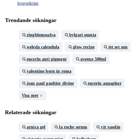
kroppskräm
Trendande sökningar
ringblomssalva
bvlgari omnia
weleda calendula
glow recipe
jet set sun
eucerin anti pigment
aveeno 500ml
valentino born in roma
jean paul gaultier divine
eucerin aquaphor
Visa mer
Relaterade sökningar
arnica gel
la roche serum
vit vaselin