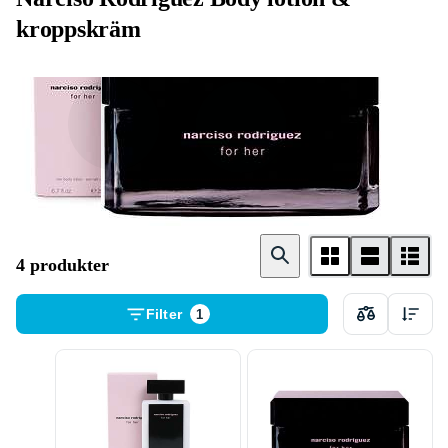
kroppskräm
Body lotion
Body cream
4 produkter
Filter
1