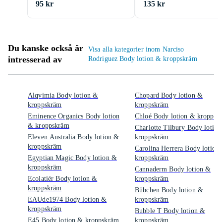
95 kr
135 kr
Du kanske också är
Visa alla kategorier inom Narciso
intresserad av
Rodriguez Body lotion & kroppskräm
Alqvimia Body lotion &
Chopard Body lotion &
kroppskräm
kroppskräm
Eminence Organics Body lotion
Chloé Body lotion & kroppsk
& kroppskräm
Charlotte Tilbury Body lotio
Eleven Australia Body lotion &
kroppskräm
kroppskräm
Carolina Herrera Body lotion
Egyptian Magic Body lotion &
kroppskräm
kroppskräm
Cannaderm Body lotion &
Ecolatiér Body lotion &
kroppskräm
kroppskräm
Bübchen Body lotion &
EAUde1974 Body lotion &
kroppskräm
kroppskräm
Bubble T Body lotion &
E45 Body lotion & kroppskräm
kroppskräm