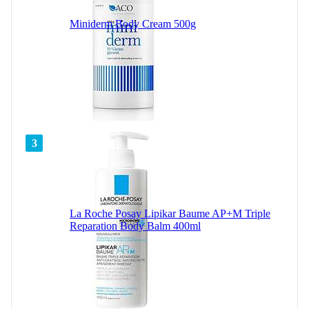
Miniderm Body Cream 500g
3
La Roche Posay Lipikar Baume AP+M Triple
Reparation Body Balm 400ml