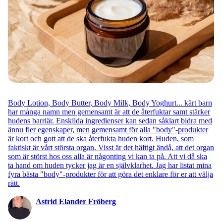
Body Lotion, Body Butter, Body Milk, Body Yoghurt... kärt barn
har många namn men gemensamt är att de återfuktar samt stärker
hudens barriär. Enskilda ingredienser kan sedan såklart bidra med
ännu fler egenskaper, men gemensamt för alla "body"-produkter
är kort och gott att de ska återfukta huden kort. Huden, som
faktiskt är vårt största organ. Visst är det häftigt ändå, att det organ
som är störst hos oss alla är någonting vi kan ta på. Att vi då ska
ta hand om huden tycker jag är en självklarhet. Jag har listat mina
fyra bästa "body"-produkter för att göra det enklare för er att välja
rätt.
Astrid Elander Fröberg