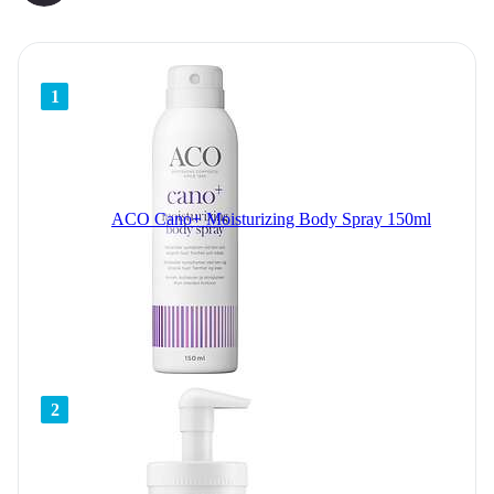
1
ACO Cano+ Moisturizing Body Spray 150ml
2