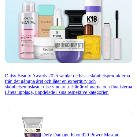
Daisy Beauty Awards 2025 samlar de bästa skönhetsprodukterna
från det gångna året och låter en expertjury och
skönhetsentusiaster utse vinnarna. Här är vinnarna och finalisterna
i årets upplaga, uppdelade i sina respektive kategorier.
Joico Defy Damage Kbond20 Power Masque