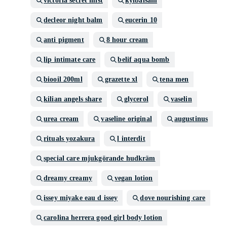
victoria secret mist
kylbalsam
decleor night balm
eucerin 10
anti pigment
8 hour cream
lip intimate care
belif aqua bomb
biooil 200ml
grazette xl
tena men
kilian angels share
glycerol
vaselin
urea cream
vaseline original
augustinus
rituals yozakura
l interdit
special care mjukgörande hudkräm
dreamy creamy
vegan lotion
issey miyake eau d issey
dove nourishing care
carolina herrera good girl body lotion