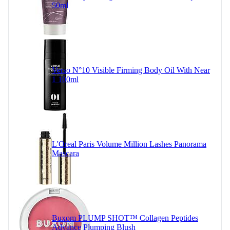
50ml
Verso N°10 Visible Firming Body Oil With Near
1 100ml
L'Oreal Paris Volume Million Lashes Panorama
Mascara
Buxom PLUMP SHOT™ Collagen Peptides
Advance Plumping Blush