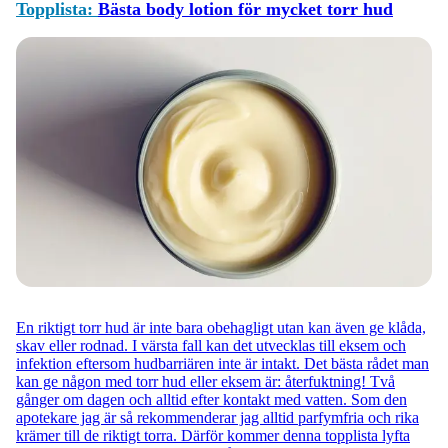
Topplista:
Bästa body lotion för mycket torr hud
En riktigt torr hud är inte bara obehagligt utan kan även ge klåda,
skav eller rodnad. I värsta fall kan det utvecklas till eksem och
infektion eftersom hudbarriären inte är intakt. Det bästa rådet man
kan ge någon med torr hud eller eksem är: återfuktning! Två
gånger om dagen och alltid efter kontakt med vatten. Som den
apotekare jag är så rekommenderar jag alltid parfymfria och rika
krämer till de riktigt torra. Därför kommer denna topplista lyfta