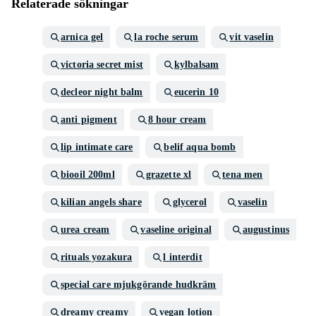
Relaterade sökningar
arnica gel
la roche serum
vit vaselin
victoria secret mist
kylbalsam
decleor night balm
eucerin 10
anti pigment
8 hour cream
lip intimate care
belif aqua bomb
biooil 200ml
grazette xl
tena men
kilian angels share
glycerol
vaselin
urea cream
vaseline original
augustinus
rituals yozakura
l interdit
special care mjukgörande hudkräm
dreamy creamy
vegan lotion