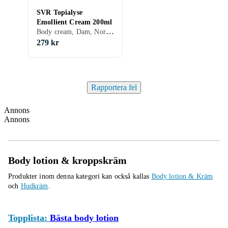
SVR Topialyse
Emollient Cream 200ml
Body cream, Dam, Normal, Blandad, Torr, Känslig, Närande
279 kr
Rapportera fel
Annons
Annons
Body lotion & kroppskräm
Produkter inom denna kategori kan också kallas
Body lotion & Kräm
och
Hudkräm
.
Topplista:
Bästa body lotion