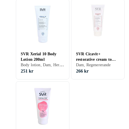
SVR Xerial 10 Body
SVR Cicavit+
Lotion 200ml
restorative cream to
Body lotion, Dam, Herr, Normal, Blandad, Torr, Känslig, Regenererande, Närande
accelerate healing 100ml
Dam, Regenererande
251 kr
266 kr