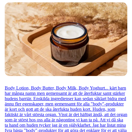
Body Lotion, Body Butter, Body Milk, Body Yoghurt... kärt barn
har många namn men gemensamt är att de återfuktar samt stärker
hudens barriär. Enskilda ingredienser kan sedan såklart bidra med
ännu fler egenskaper, men gemensamt för alla "body"-produkter
är kort och gott att de ska återfukta huden kort. Huden, som
faktiskt är vårt största organ. Visst är det häftigt ändå, att det organ
som är störst hos oss alla är någonting vi kan ta på. Att vi då ska
ta hand om huden tycker jag är en självklarhet. Jag har listat mina
fyra bästa "body"-produkter för att göra det enklare för er att välja