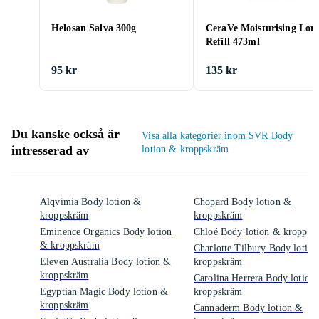
Helosan Salva 300g
CeraVe Moisturising Loti
Refill 473ml
95 kr
135 kr
Du kanske också är
Visa alla kategorier inom SVR Body
intresserad av
lotion & kroppskräm
Alqvimia Body lotion &
Chopard Body lotion &
kroppskräm
kroppskräm
Eminence Organics Body lotion
Chloé Body lotion & kroppsk
& kroppskräm
Charlotte Tilbury Body lotio
Eleven Australia Body lotion &
kroppskräm
kroppskräm
Carolina Herrera Body lotion
Egyptian Magic Body lotion &
kroppskräm
kroppskräm
Cannaderm Body lotion &