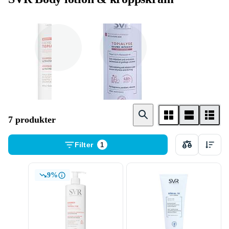
Body cream
Body lotion
7 produkter
Filter
1
9%