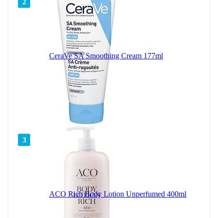
2
CeraVe SA Smoothing Cream 177ml
3
ACO Rich Body Lotion Unperfumed 400ml