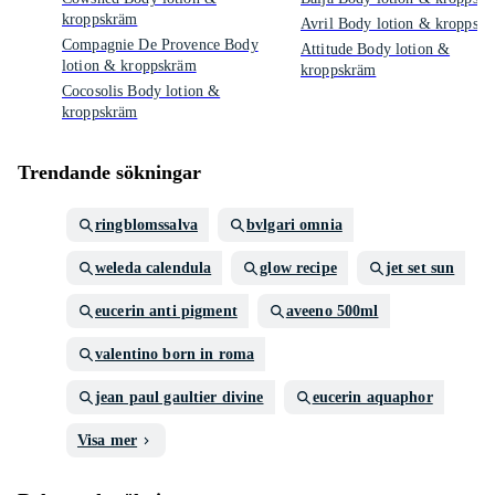
kroppskräm
Avril Body lotion & kroppsk
Compagnie De Provence Body
Attitude Body lotion &
lotion & kroppskräm
kroppskräm
Cocosolis Body lotion &
kroppskräm
Trendande sökningar
ringblomssalva
bvlgari omnia
weleda calendula
glow recipe
jet set sun
eucerin anti pigment
aveeno 500ml
valentino born in roma
jean paul gaultier divine
eucerin aquaphor
Visa mer