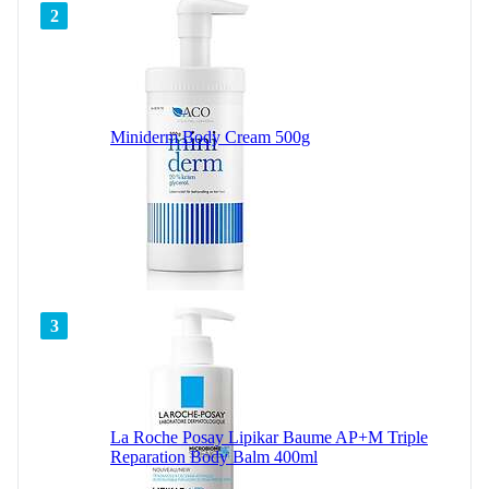
2
Miniderm Body Cream 500g
3
La Roche Posay Lipikar Baume AP+M Triple
Reparation Body Balm 400ml