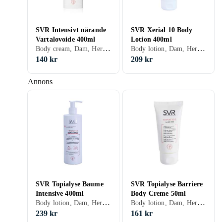
SVR Intensivt närande
SVR Xerial 10 Body
Vartalovoide 400ml
Lotion 400ml
Body cream, Dam, Herr, Känslig, Närande
Body lotion, Dam, Herr, Normal, Blandad, Torr, Återfuktande, Närande, Dermatologiskt testad
140 kr
209 kr
Annons
SVR Topialyse Baume
SVR Topialyse Barriere
Intensive 400ml
Body Creme 50ml
Body lotion, Dam, Herr, Normal, Blandad, Torr, Känslig
Body lotion, Dam, Herr, Torr, Känslig, Närande
239 kr
161 kr