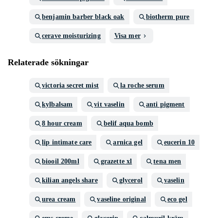
benjamin barber black oak
biotherm pure
cerave moisturizing
Visa mer
Relaterade sökningar
victoria secret mist
la roche serum
kylbalsam
vit vaselin
anti pigment
8 hour cream
belif aqua bomb
lip intimate care
arnica gel
eucerin 10
biooil 200ml
grazette xl
tena men
kilian angels share
glycerol
vaselin
urea cream
vaseline original
eco gel