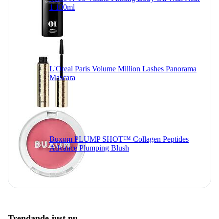
1 100ml
L'Oreal Paris Volume Million Lashes Panorama
Mascara
Buxom PLUMP SHOT™ Collagen Peptides
Advance Plumping Blush
Trendande just nu