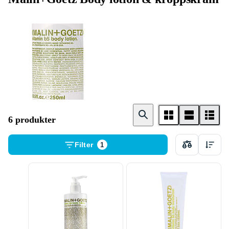
Body lotion
6 produkter
Filter
1