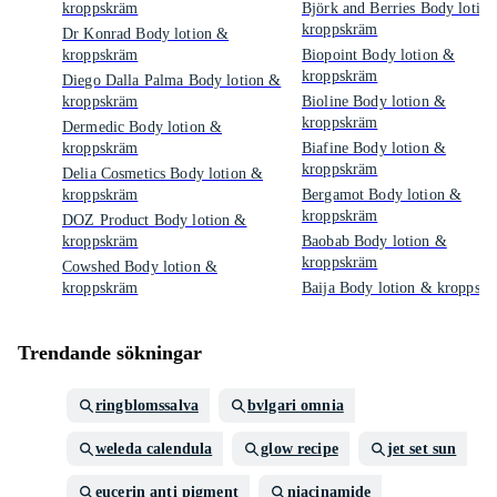
kroppskräm
Björk and Berries Body lotio
kroppskräm
Dr Konrad Body lotion &
kroppskräm
Biopoint Body lotion &
kroppskräm
Diego Dalla Palma Body lotion &
kroppskräm
Bioline Body lotion &
kroppskräm
Dermedic Body lotion &
kroppskräm
Biafine Body lotion &
kroppskräm
Delia Cosmetics Body lotion &
kroppskräm
Bergamot Body lotion &
kroppskräm
DOZ Product Body lotion &
kroppskräm
Baobab Body lotion &
kroppskräm
Cowshed Body lotion &
kroppskräm
Baija Body lotion & kroppsk
Trendande sökningar
ringblomssalva
bvlgari omnia
weleda calendula
glow recipe
jet set sun
eucerin anti pigment
niacinamide