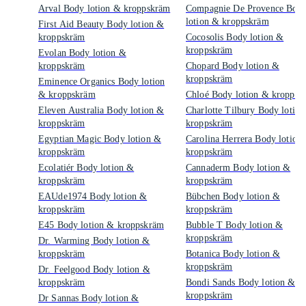
Arval Body lotion & kroppskräm
Compagnie De Provence Bod
lotion & kroppskräm
First Aid Beauty Body lotion &
kroppskräm
Cocosolis Body lotion &
kroppskräm
Evolan Body lotion &
kroppskräm
Chopard Body lotion &
kroppskräm
Eminence Organics Body lotion
& kroppskräm
Chloé Body lotion & kroppsk
Eleven Australia Body lotion &
Charlotte Tilbury Body lotio
kroppskräm
kroppskräm
Egyptian Magic Body lotion &
Carolina Herrera Body lotion
kroppskräm
kroppskräm
Ecolatiér Body lotion &
Cannaderm Body lotion &
kroppskräm
kroppskräm
EAUde1974 Body lotion &
Bübchen Body lotion &
kroppskräm
kroppskräm
E45 Body lotion & kroppskräm
Bubble T Body lotion &
kroppskräm
Dr. Warming Body lotion &
kroppskräm
Botanica Body lotion &
kroppskräm
Dr. Feelgood Body lotion &
kroppskräm
Bondi Sands Body lotion &
kroppskräm
Dr Sannas Body lotion &