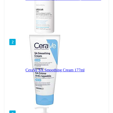
2
CeraVe SA Smoothing Cream 177ml