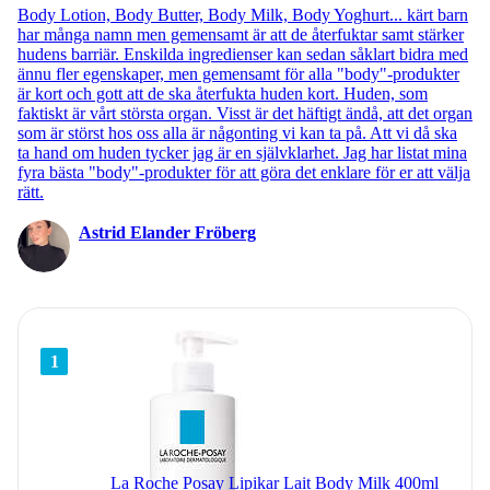
Body Lotion, Body Butter, Body Milk, Body Yoghurt... kärt barn
har många namn men gemensamt är att de återfuktar samt stärker
hudens barriär. Enskilda ingredienser kan sedan såklart bidra med
ännu fler egenskaper, men gemensamt för alla "body"-produkter
är kort och gott att de ska återfukta huden kort. Huden, som
faktiskt är vårt största organ. Visst är det häftigt ändå, att det organ
som är störst hos oss alla är någonting vi kan ta på. Att vi då ska
ta hand om huden tycker jag är en självklarhet. Jag har listat mina
fyra bästa "body"-produkter för att göra det enklare för er att välja
rätt.
Astrid Elander Fröberg
1
La Roche Posay Lipikar Lait Body Milk 400ml