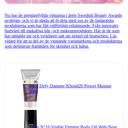
Nu har de prestigefyllda vinnarna i årets Swedish Beauty Awards
avslöjats, och vi är glada att få dela med oss av de fantastiska
produkterna som har fått välförtjänt erkännande. Från innovativ
hudvård till makalösa hår- och makeupprodukter. Här är de som
har utmärkt sig och verkligen satt sin prägel på branschen. Läs
vidare för att ta del av de vinnande varumärkena och produkterna
som definierar framtiden för skönhet och hälsa.
Joico Defy Damage Kbond20 Power Masque
50ml
Verso N°10 Visible Firming Body Oil With Near