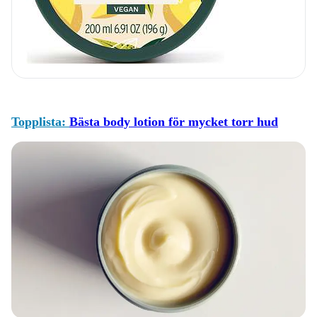
Topplista:
Bästa body lotion för mycket torr hud