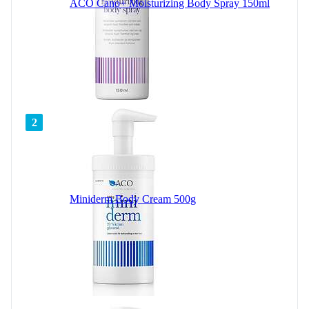
ACO Cano+ Moisturizing Body Spray 150ml
2
Miniderm Body Cream 500g