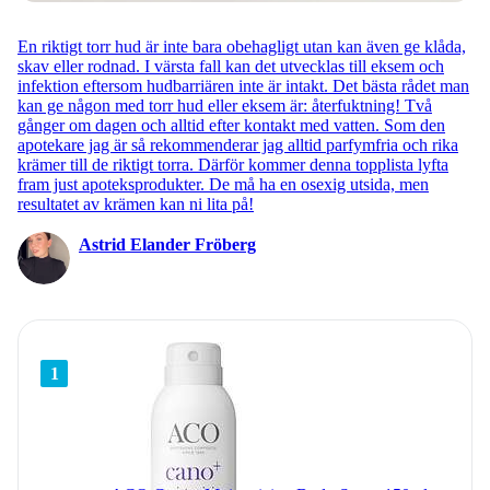
En riktigt torr hud är inte bara obehagligt utan kan även ge klåda,
skav eller rodnad. I värsta fall kan det utvecklas till eksem och
infektion eftersom hudbarriären inte är intakt. Det bästa rådet man
kan ge någon med torr hud eller eksem är: återfuktning! Två
gånger om dagen och alltid efter kontakt med vatten. Som den
apotekare jag är så rekommenderar jag alltid parfymfria och rika
krämer till de riktigt torra. Därför kommer denna topplista lyfta
fram just apoteksprodukter. De må ha en osexig utsida, men
resultatet av krämen kan ni lita på!
Astrid Elander Fröberg
1