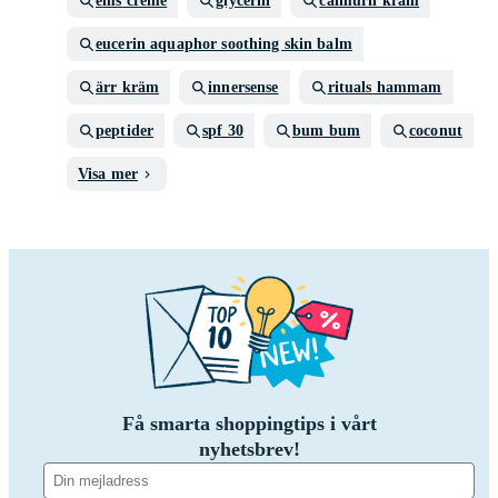
ems creme
glycerin
calmuril kräm
eucerin aquaphor soothing skin balm
ärr kräm
innersense
rituals hammam
peptider
spf 30
bum bum
coconut
Visa mer
Få smarta shoppingtips i vårt
nyhetsbrev!