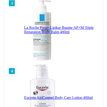
3
La Roche Posay Lipikar Baume AP+M Triple
Reparation Body Balm 400ml
4
Eucerin AtoControl Body Care Lotion 400ml