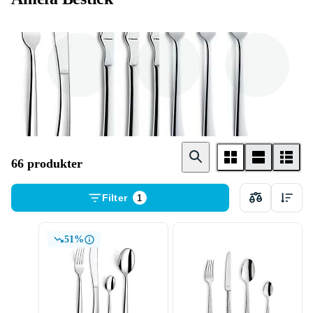
Bestickset
Kniv
Gaffel
66 produkter
Filter
1
51%