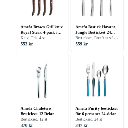
Amefa Brown Grillkniv
Amefa Bestick Havane
Royal Steak 4-pack i
Jungle Bestickset 24
Bestickset, Rostfritt stål, 24 st
Trälåda
Kniv, Trä, 4 st
delar
553 kr
559 kr
Amefa Chuletero
Amefa Purity bestickset
Bestickset 12 Delar
för 6 personer 24-delar
Bestickset, 12 st
Bestickset, 24 st
370 kr
347 kr