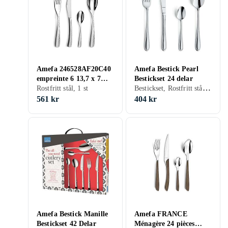
Amefa 246528AF20C40
Amefa Bestick Pearl
empreinte 6 13,7 x 7
Bestickset 24 delar
Bestickset, Rostfritt stål, 24 st
26,5 cm 24P
Rostfritt stål, 1 st
561 kr
404 kr
Amefa Bestick Manille
Amefa FRANCE
Bestickset 42 Delar
Ménagère 24 pièces