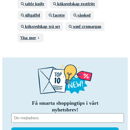
table knife
köksredskap rostfritt
sillgaffel
facette
såssked
köksredskap trä set
wmf cromargan
Visa mer
Få smarta shoppingtips i vårt
nyhetsbrev!