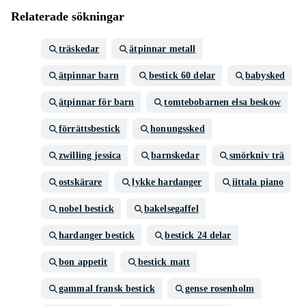
Relaterade sökningar
träskedar
ätpinnar metall
ätpinnar barn
bestick 60 delar
babysked
ätpinnar för barn
tomtebobarnen elsa beskow
förrättsbestick
honungssked
zwilling jessica
barnskedar
smörkniv trä
ostskärare
lykke hardanger
iittala piano
nobel bestick
bakelsegaffel
hardanger bestick
bestick 24 delar
bon appetit
bestick matt
gammal fransk bestick
gense rosenholm