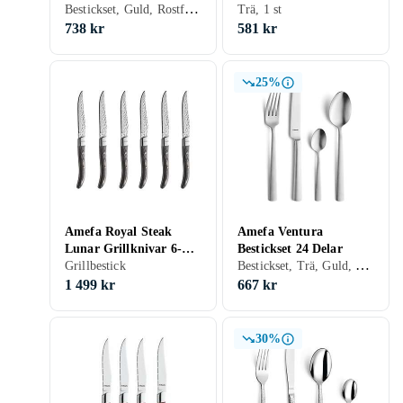
Bestickset, Guld, Rostfritt stål, 42 st
manches plastique effet
Trä, 1 st
bois
738 kr
581 kr
25%
Amefa Royal Steak
Amefa Ventura
Lunar Grillknivar 6-
Bestickset 24 Delar
Bestickset, Trä, Guld, Rostfritt stål, 24 st
pack
Grillbestick
1 499 kr
667 kr
30%