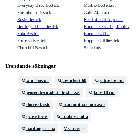
Everyday Baby Bestick
Mushie Bestickset
Stiernholm Bestick
Guld Ätpinnar
Rösle Bestick
Rostfritt stål Ätpinnar
Berlinger Haus Bestick
Koppar Serveringsbestick
Sola Bestick
Koppar Gaffel
Fortessa Bestick
Koppar Grillbestick
Churchill Bestick
Smörkniv
Trendande sökningar
wmf boston
bestickset 60
sabre bistrot
jensen bernadotte bestickset
kniv 18 cm
dorre classic
tramontina churrasco
gense focus
iittala scandia
hardanger tina
Visa mer