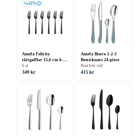
12%
Amefa Felicity
Amefa Bistro 1-2-3
tårtgafflar 15,6 cm 6-
Bestickssats 24-piece
pack
6 st
Rostfritt stål
349 kr
415 kr