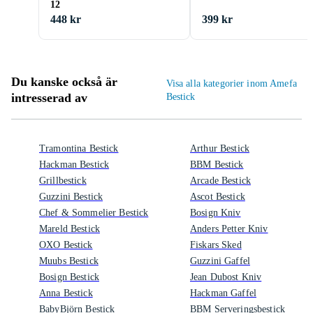
12
448 kr
399 kr
Du kanske också är
Visa alla kategorier inom Amefa
intresserad av
Bestick
Tramontina Bestick
Arthur Bestick
Hackman Bestick
BBM Bestick
Grillbestick
Arcade Bestick
Guzzini Bestick
Ascot Bestick
Chef & Sommelier Bestick
Bosign Kniv
Mareld Bestick
Anders Petter Kniv
OXO Bestick
Fiskars Sked
Muubs Bestick
Guzzini Gaffel
Bosign Bestick
Jean Dubost Kniv
Anna Bestick
Hackman Gaffel
BabyBjörn Bestick
BBM Serveringsbestick