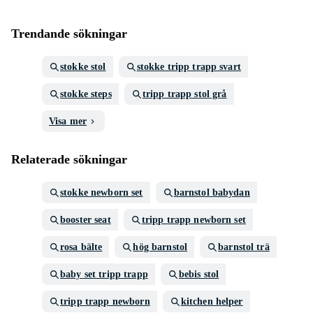
Trendande sökningar
stokke stol
stokke tripp trapp svart
stokke steps
tripp trapp stol grå
Visa mer
Relaterade sökningar
stokke newborn set
barnstol babydan
booster seat
tripp trapp newborn set
rosa bälte
hög barnstol
barnstol trä
baby set tripp trapp
bebis stol
tripp trapp newborn
kitchen helper