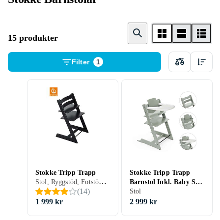
15 produkter
Filter
1
Stokke Tripp Trapp
Stokke Tripp Trapp
Stol, Ryggstöd, Fotstöd, Integrerat bälte/spänne
Barnstol Inkl. Baby Set
(
14
)
Och Bricka
Stol
1 999 kr
2 999 kr