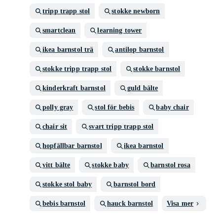
tripp trapp stol
stokke newborn
smartclean
learning tower
ikea barnstol trä
antilop barnstol
stokke tripp trapp stol
stokke barnstol
kinderkraft barnstol
guld bälte
polly gray
stol för bebis
baby chair
chair sit
svart tripp trapp stol
hopfällbar barnstol
ikea barnstol
vitt bälte
stokke baby
barnstol rosa
stokke stol baby
barnstol bord
bebis barnstol
hauck barnstol
Visa mer