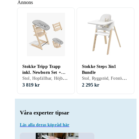
Annons
Stokke Tripp Trapp
Stokke Steps 3in1
inkl. Newborn Set +
Bundle
Stol, Hopfällbar, Höjbar och sänkbar, Fotstöd
Stol, Ryggstöd, Fotstöd, Integrerat bälte/spänne
Baby Set
3 819 kr
2 295 kr
Våra experter tipsar
Läs alla deras köpråd här