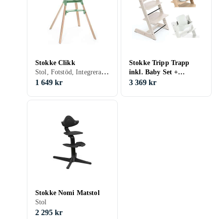
Stokke Clikk
Stokke Tripp Trapp
Stol, Fotstöd, Integrerat bälte/spänne
inkl. Baby Set +
Cushion
1 649 kr
3 369 kr
Stokke Nomi Matstol
Stol
2 295 kr