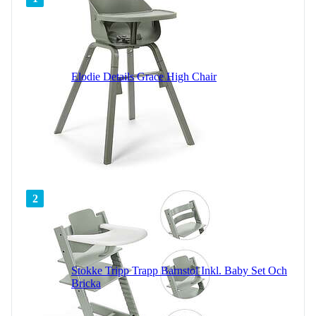
Elodie Details Grace High Chair
2
Stokke Tripp Trapp Barnstol Inkl. Baby Set Och
Bricka