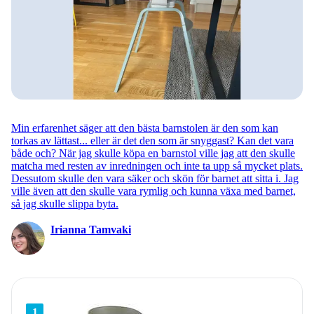
Min erfarenhet säger att den bästa barnstolen är den som kan
torkas av lättast... eller är det den som är snyggast? Kan det vara
både och? När jag skulle köpa en barnstol ville jag att den skulle
matcha med resten av inredningen och inte ta upp så mycket plats.
Dessutom skulle den vara säker och skön för barnet att sitta i. Jag
ville även att den skulle vara rymlig och kunna växa med barnet,
så jag skulle slippa byta.
Irianna Tamvaki
1