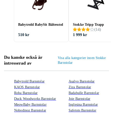
Babytrold BabySit Bältesstol
Stokke Tripp Trapp
(
14
)
510 kr
1 999 kr
Du kanske också är
Visa alla kategorier inom Stokke
intresserad av
Barnstolar
Babytrold Barnstolar
Asalvo Barnstolar
KAOS Barnstolar
Ziza Barnstolar
Roba Barnstolar
Badabulle Barnstolar
Duck Woodworks Barnstolar
Joie Barnstolar
MeowBaby Barnstolar
Inglesina Barnstolar
Nobodinoz Barnstolar
Safetots Barnstolar