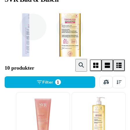
Duschtvål
Duscholja
10 produkter
Filter
1