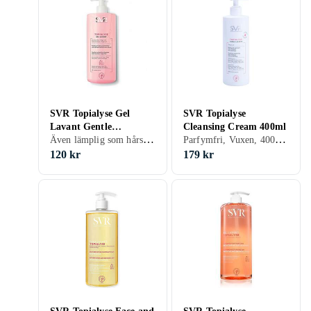
SVR Topialyse Gel
SVR Topialyse
Lavant Gentle
Cleansing Cream 400ml
Även lämplig som hårschampo, Vuxen, 1000 ml/g
Parfymfri, Vuxen, 400 ml/g
Protective Cleanser
1000ml
120 kr
179 kr