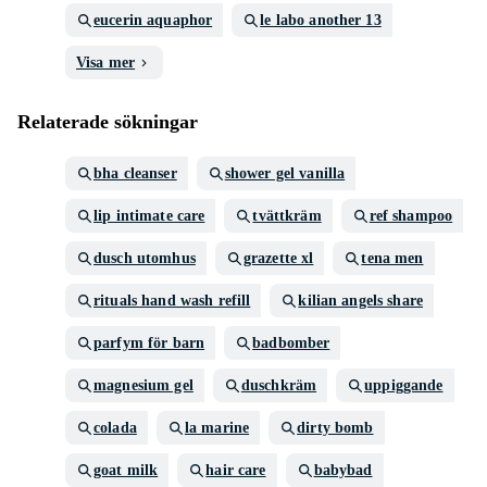
eucerin aquaphor
le labo another 13
Visa mer
Relaterade sökningar
bha cleanser
shower gel vanilla
lip intimate care
tvättkräm
ref shampoo
dusch utomhus
grazette xl
tena men
rituals hand wash refill
kilian angels share
parfym för barn
badbomber
magnesium gel
duschkräm
uppiggande
colada
la marine
dirty bomb
goat milk
hair care
babybad