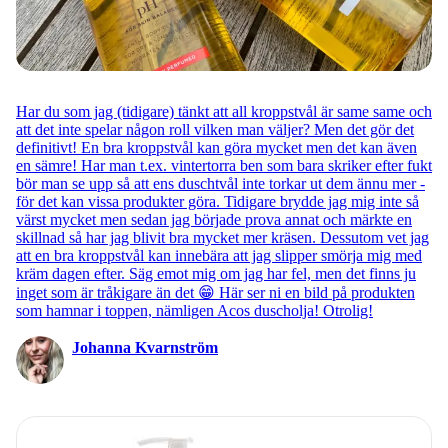
Har du som jag (tidigare) tänkt att all kroppstvål är same same och
att det inte spelar någon roll vilken man väljer? Men det gör det
definitivt! En bra kroppstvål kan göra mycket men det kan även
en sämre! Har man t.ex. vintertorra ben som bara skriker efter fukt
bör man se upp så att ens duschtvål inte torkar ut dem ännu mer -
för det kan vissa produkter göra. Tidigare brydde jag mig inte så
värst mycket men sedan jag började prova annat och märkte en
skillnad så har jag blivit bra mycket mer kräsen. Dessutom vet jag
att en bra kroppstvål kan innebära att jag slipper smörja mig med
kräm dagen efter. Säg emot mig om jag har fel, men det finns ju
inget som är tråkigare än det 😁 Här ser ni en bild på produkten
som hamnar i toppen, nämligen Acos duscholja! Otrolig!
Johanna Kvarnström