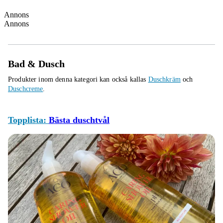
Annons
Annons
Bad & Dusch
Produkter inom denna kategori kan också kallas
Duschkräm
och
Duschcreme
.
Topplista:
Bästa duschtvål