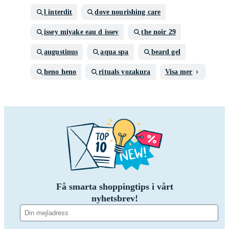
l interdit
dove nourishing care
issey miyake eau d issey
the noir 29
augustinus
aqua spa
beard gel
heno heno
rituals yozakura
Visa mer
Få smarta shoppingtips i vårt
nyhetsbrev!