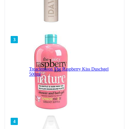
3
Treaclemoon The Raspberry Kiss Duschgel
500ml
4