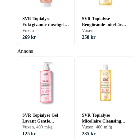
SVR Topialyse
SVR Topialyse
Fuktgivande duschgel
Rengörande micellär
200ml
Vuxen
olja för torr och atopisk
Vuxen
hud 1000ml
269 kr
258 kr
Annons
SVR Topialyse Gel
SVR Topialyse
Lavant Gentle
Micellaire Cleansing
Protective Cleanser
Vuxen, 400 ml/g
Body Oil 400ml
Vuxen, 400 ml/g
400ml
125 kr
235 kr