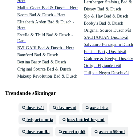
Herr
Lernberger Stafsing Bad & D
Malin+Goetz Bad & Dusch - Herr
Disney Bad & Dusch
Neom Bad & Dusch - Herr
Sjö & Hav Bad & Dusch
Elizabeth Arden Bad & Dusch -
Bobby's Bad & Dusch
Herr
Original Source Duschtvål
Estelle & Thild Bad & Dusch -
SACHAJUAN Duschtvål
Dam
Salvatore Ferragamo Duschtvå
BVLGARI Bad & Dusch - Herr
Bettina Barty Duschtvål
Bamford Bad & Dusch
Crabtree & Evelyn Duschtvål
Bettina Barty Bad & Dusch
Ortigia Flytande tvål
Original Source Bad & Dusch
Tulipan Negro Duschtvål
Makeup Revolution Bad & Dusch
Trendande sökningar
dove tvål
davines oi
axe africa
bvlgari omnia
boss bottled beyond
dove vanilla
eucerin ph5
aveeno 500ml