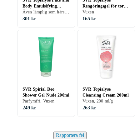
SVR Topialyse Face and
SVR Topialyse
Body Emulsifying
Rengöringsgel för torr
Även lämplig som hårschampo, Vuxen, 1000 ml/g
Micellar Oil Wash
och känslig hud
Vuxen
1000ml
301 kr
165 kr
SVR Spirial Deo
SVR Topialyse
Shower Gel Nude 200ml
Cleansing Cream 200ml
Parfymfri, Vuxen
Vuxen, 200 ml/g
249 kr
263 kr
Rapportera fel