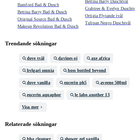
Bettina Barty Duschtvål
Bamford Bad & Dusch
Crabtree & Evelyn Duschtvål
Bettina Barty Bad & Dusch
Ortigia Flytande tvål
Original Source Bad & Dusch
Tulipan Negro Duschtvål
Makeup Revolution Bad & Dusch
Trendande sökningar
dove tvål
davines oi
axe africa
bvlgari omnia
boss bottled beyond
dove vanilla
eucerin ph5
aveeno 500ml
eucerin aquaphor
le labo another 13
Visa mer
Relaterade sökningar
bha cleanser
shower gel vanilla