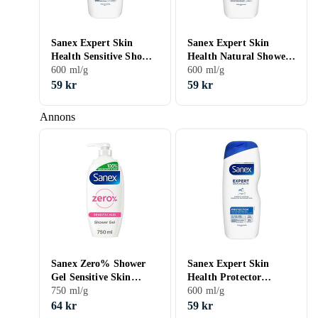
Sanex Expert Skin
Sanex Expert Skin
Health Sensitive Shower
Health Natural Shower
Gel 600ml
600 ml/g
Cream 600ml
600 ml/g
59 kr
59 kr
Annons
Sanex Zero% Shower
Sanex Expert Skin
Gel Sensitive Skin
Health Protector
750ml
750 ml/g
Shower Gel 600ml
600 ml/g
64 kr
59 kr