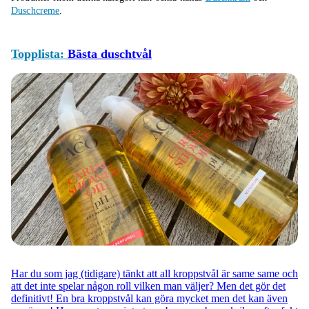
Duschcreme
.
Topplista:
Bästa duschtvål
Har du som jag (tidigare) tänkt att all kroppstvål är same same och
att det inte spelar någon roll vilken man väljer? Men det gör det
definitivt! En bra kroppstvål kan göra mycket men det kan även