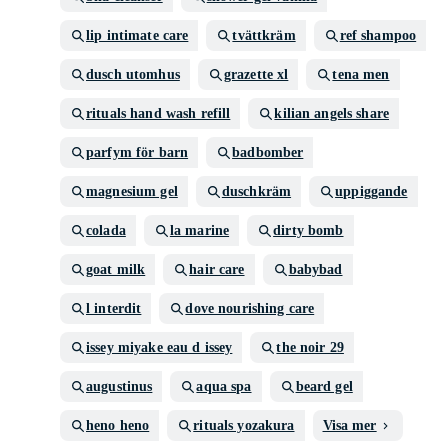
lip intimate care
tvättkräm
ref shampoo
dusch utomhus
grazette xl
tena men
rituals hand wash refill
kilian angels share
parfym för barn
badbomber
magnesium gel
duschkräm
uppiggande
colada
la marine
dirty bomb
goat milk
hair care
babybad
l interdit
dove nourishing care
issey miyake eau d issey
the noir 29
augustinus
aqua spa
beard gel
heno heno
rituals yozakura
Visa mer