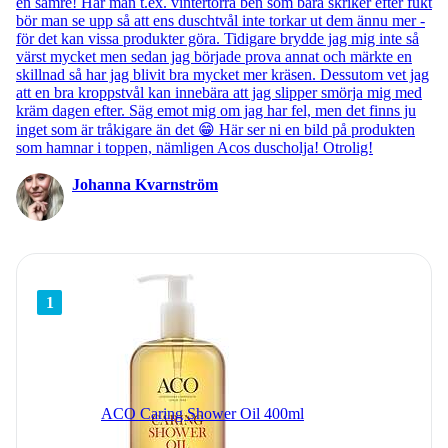
en sämre! Har man t.ex. vintertorra ben som bara skriker efter fukt
bör man se upp så att ens duschtvål inte torkar ut dem ännu mer -
för det kan vissa produkter göra. Tidigare brydde jag mig inte så
värst mycket men sedan jag började prova annat och märkte en
skillnad så har jag blivit bra mycket mer kräsen. Dessutom vet jag
att en bra kroppstvål kan innebära att jag slipper smörja mig med
kräm dagen efter. Säg emot mig om jag har fel, men det finns ju
inget som är tråkigare än det 😁 Här ser ni en bild på produkten
som hamnar i toppen, nämligen Acos duscholja! Otrolig!
Johanna Kvarnström
1
ACO Caring Shower Oil 400ml