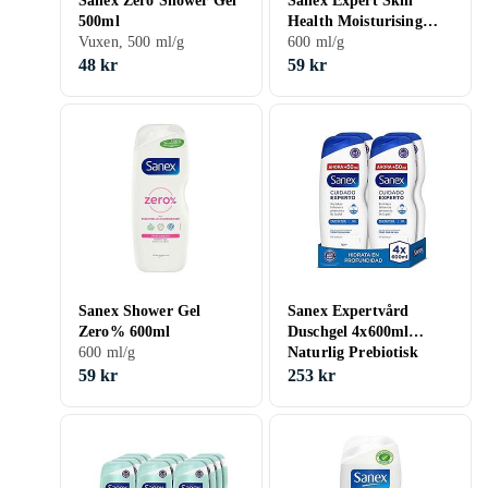
Sanex Zero Shower Gel
Sanex Expert Skin
500ml
Health Moisturising
Vuxen, 500 ml/g
Shower Gel 600ml
600 ml/g
48 kr
59 kr
Sanex Shower Gel
Sanex Expertvård
Zero% 600ml
Duschgel 4x600ml
600 ml/g
Naturlig Prebiotisk
Formel
59 kr
253 kr