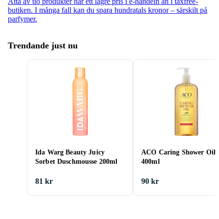
Åtta av tio produkter har ett lägre pris i e-handeln än i taxfree-
butiken. I många fall kan du spara hundratals kronor – särskilt på
parfymer.
Trendande just nu
Ida Warg Beauty Juicy
ACO Caring Shower Oil
Sorbet Duschmousse 200ml
400ml
81 kr
90 kr