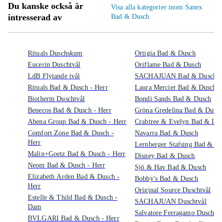
Du kanske också är
Visa alla kategorier inom Sanex
intresserad av
Bad & Dusch
Rituals Duschskum
Ortigia Bad & Dusch
Eucerin Duschtvål
Oriflame Bad & Dusch
LdB Flytande tvål
SACHAJUAN Bad & Dusch
Rituals Bad & Dusch - Herr
Laura Mercier Bad & Dusch
Biotherm Duschtvål
Bondi Sands Bad & Dusch
Benecos Bad & Dusch - Herr
Gröna Gredelina Bad & Dusc
Abena Group Bad & Dusch - Herr
Crabtree & Evelyn Bad & Du
Comfort Zone Bad & Dusch -
Navarra Bad & Dusch
Herr
Lernberger Stafsing Bad & D
Malin+Goetz Bad & Dusch - Herr
Disney Bad & Dusch
Neom Bad & Dusch - Herr
Sjö & Hav Bad & Dusch
Elizabeth Arden Bad & Dusch -
Bobby's Bad & Dusch
Herr
Original Source Duschtvål
Estelle & Thild Bad & Dusch -
SACHAJUAN Duschtvål
Dam
Salvatore Ferragamo Duschtvå
BVLGARI Bad & Dusch - Herr