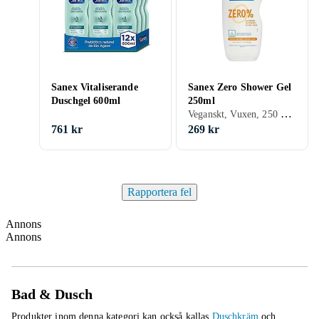
Sanex Vitaliserande
Sanex Zero Shower Gel
Duschgel 600ml
250ml
Veganskt, Vuxen, 250 ml/g
761 kr
269 kr
Rapportera fel
Annons
Annons
Bad & Dusch
Produkter inom denna kategori kan också kallas
Duschkräm
och