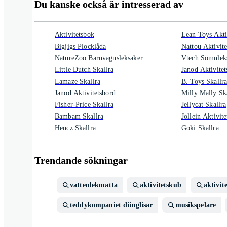
Du kanske också är intresserad av
Aktivitetsbok
Lean Toys Akti
Bigjigs Plocklåda
Nattou Aktivit
NatureZoo Barnvagnsleksaker
Vtech Sömnlek
Little Dutch Skallra
Janod Aktivite
Lamaze Skallra
B. Toys Skallr
Janod Aktivitetsbord
Milly Mally Sk
Fisher-Price Skallra
Jellycat Skallra
Bambam Skallra
Jollein Aktivit
Hencz Skallra
Goki Skallra
Trendande sökningar
vattenlekmatta
aktivitetskub
aktivit
teddykompaniet diinglisar
musikspelare