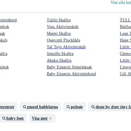
Visa alla k
vitetsbord
Tulilo Skallra
TULLO
etsbok
Viga Aktivitetskub
Baliba
sak
Magni Skallra
Lean T
tskub
Quercetti Plocklåda
Hape S
a
Taf Toys Aktivitetskub
Little
allra
Sensillo Skallra
Cleme
Akuku Skallra
Little
etsbok
Baby Einstein Sömnleksak
Liewo
Baby Einstein Aktivitetsbord
Gili S
etscenter
pussel babblarna
polesie
done by deer tiny 
baby foot
Visa mer