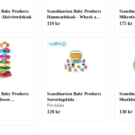
 Baby Products
Scandinavian Baby Products
Scandin
 Aktivitetsleksak
Hammarleksak - Whack a
Mikrofo
Mole SBP-03539
119 kr
175 kr
10%
 Baby Products
Scandinavian Baby Products
Scandin
 Tower
Sorteringslåda
Musikbr
sak
Plocklåda
120 kr
130 kr