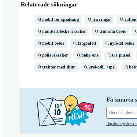
Relaterade sökningar
mobil för spjälsäng
trä ringar
vatte
numberblocks leksaker
trumma bebis
mobil bebis
färgpalett
nyfödd bebis
polis leksaker
baby one
trä pussel
traktor med djur
krokodil +spel
baby
Få smarta s
Hur din mejladress 