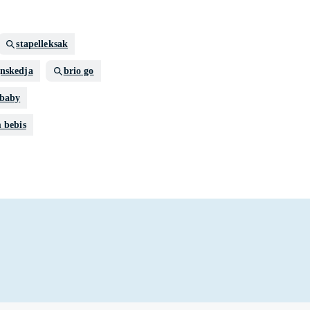
stapelleksak
nskedja
brio go
 baby
 bebis