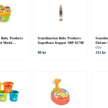
 Baby Products
Scandinavian Baby Products
Scandin
ed Musik
Stapelbara Koppar SBP-01788
Elefant
a
Djur
90 kr
211 kr