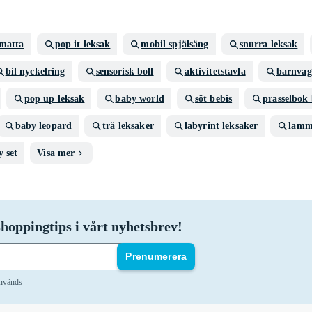
nmatta
pop it leksak
mobil spjälsäng
snurra leksak
bil nyckelring
sensorisk boll
aktivitetstavla
barnvag
pop up leksak
baby world
söt bebis
prasselbok
baby leopard
trä leksaker
labyrint leksaker
lamm
 set
Visa mer
hoppingtips i vårt nyhetsbrev!
Prenumerera
används