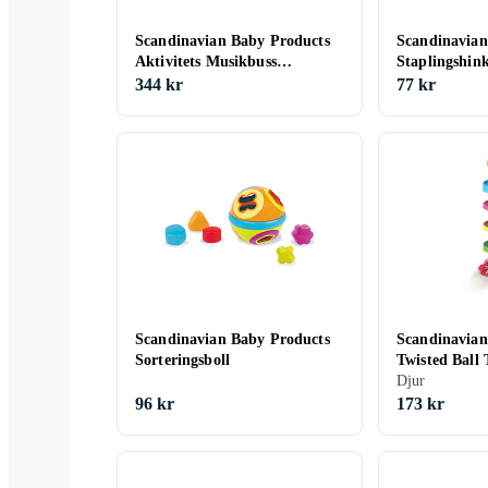
Scandinavian Baby Products
Scandinavian
Aktivitets Musikbuss
Staplingshink
Aktivitetsleksak
344 kr
77 kr
Scandinavian Baby Products
Scandinavian
Sorteringsboll
Twisted Ball
Aktivitetslek
Djur
96 kr
173 kr