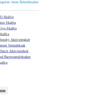
ategorier inom Babyleksaker
 Skallra
zoo Skallra
oys Skallra
kallra
 Smoby Aktivitetskub
ntoni Sömnleksak
 Dutch Aktivitetsbok
od Barnvagnsleksaker
kallra
farm