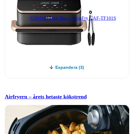
COSORI Dual Blaze TwinFry CAF-TF101S
Expandera (3)
Airfryern – årets hetaste kökstrend