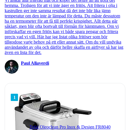
Vi älskar alla friterad mat och köper det hellre än att göra det
hemma. Troligen för att vi inte äger en fritös. Att fritera i olja i
kastrullen ger inte samma resultat då det inte blir lika jämn
temperatur om den inte är lämpad för detta. Du måste dessutom
ha en termometer för att få till perfekt krispighet. Allt detta går
såklart, men blir ofta bortvalt till förmån för hämtmaten. Om vi
införskaffar en egen fritös kan vi både spara pengar och fritera
precis vad vi vill. Här har jag listat olika fritöser som bör
tillgodose varje behov på ett eller annat sätt. Om du vill undvika
användandet av olja och därför hellre skaffa en airfryer så har jag
även en lista för det.
Paul Allaverdi
1
Tefal Oleoclean Pro Inox & Design FR8040