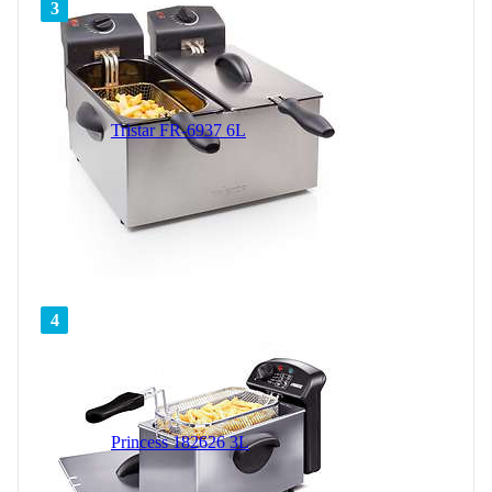
3
Tristar FR-6937 6L
4
Princess 182626 3L