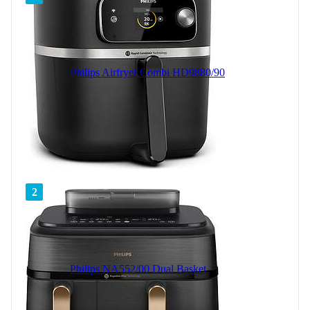
Philips Airfryer Combi HD9880/90
2
Philips NA552/00 Dual Basket