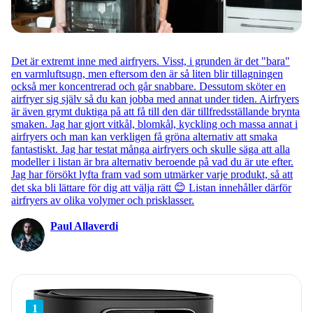
Det är extremt inne med airfryers. Visst, i grunden är det "bara"
en varmluftsugn, men eftersom den är så liten blir tillagningen
också mer koncentrerad och går snabbare. Dessutom sköter en
airfryer sig själv så du kan jobba med annat under tiden. Airfryers
är även grymt duktiga på att få till den där tillfredsställande brynta
smaken. Jag har gjort vitkål, blomkål, kyckling och massa annat i
airfryers och man kan verkligen få gröna alternativ att smaka
fantastiskt. Jag har testat många airfryers och skulle säga att alla
modeller i listan är bra alternativ beroende på vad du är ute efter.
Jag har försökt lyfta fram vad som utmärker varje produkt, så att
det ska bli lättare för dig att välja rätt 😊 Listan innehåller därför
airfryers av olika volymer och prisklasser.
Paul Allaverdi
1