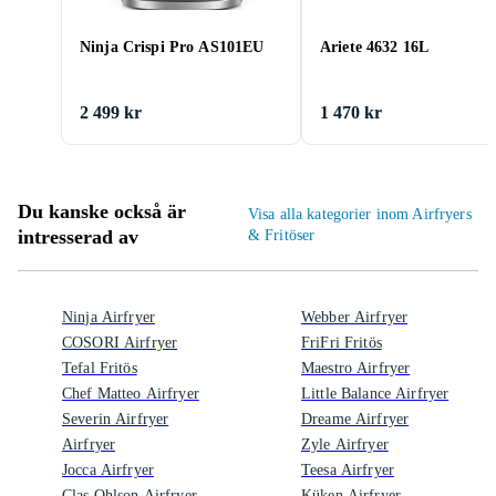
Ninja Crispi Pro AS101EU
Ariete 4632 16L
2 499 kr
1 470 kr
Du kanske också är
Visa alla kategorier inom Airfryers
intresserad av
& Fritöser
Ninja Airfryer
Webber Airfryer
COSORI Airfryer
FriFri Fritös
Tefal Fritös
Maestro Airfryer
Chef Matteo Airfryer
Little Balance Airfryer
Severin Airfryer
Dreame Airfryer
Airfryer
Zyle Airfryer
Jocca Airfryer
Teesa Airfryer
Clas Ohlson Airfryer
Küken Airfryer