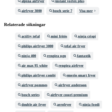
alpina airfryer
instant vortex plus
airfryer 3000
bosch serie 7
Visa mer
Relaterade sökningar
actifry tefal
mini fritös
ninja crispi
philips airfryer 3000
tefal air fryer
ninja 400
rengöra ugn
fantastik
air max 95 white
rengöra airfryer
philips airfryer combi
emerio smart fryer
airfryer pommes
airfryer andersson
bosch series
airfryer cosori premium
double air fryer
aerofryer
ninja foodi