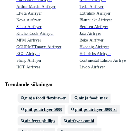
Arthur Martin Airfryer
Tesla Airfryer
Elvita Airfryer
Extralink Airfryer
Nova Airfryer
Blaupunkt Airfryer
Sabor Airfryer
Berdsen Airfryer
KitchenCook Airfryer
Jata Airfryer
MPM Airfryer
Beko Airfryer
GOURMETmaxx Airfryer
Hkoenig Airfryer
ECG Airfryer
Heinrichs Airfryer
Sharp Airfryer
Continental Edison Airfryer
HOT Airfryer
Livoo Airfryer
Trendande sökningar
ninja foodi flexdrawer
ninja foodi max
philips airfryer 5000
philips airfryer 3000 xl
air fryer phillips
airfryer combi