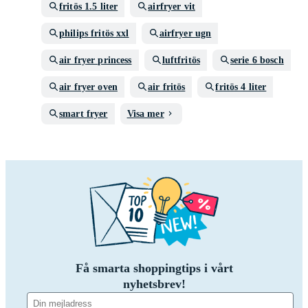
fritös 1.5 liter
airfryer vit
philips fritös xxl
airfryer ugn
air fryer princess
luftfritös
serie 6 bosch
air fryer oven
air fritös
fritös 4 liter
smart fryer
Visa mer
Få smarta shoppingtips i vårt
nyhetsbrev!