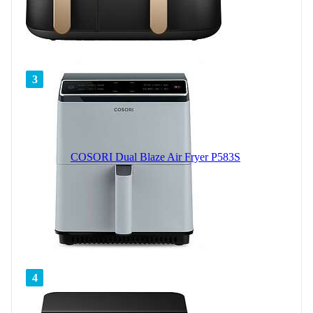
3
COSORI Dual Blaze Air Fryer P583S
4