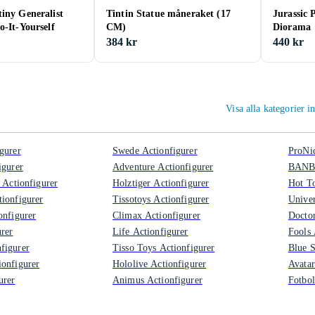
iny Generalist
Tintin Statue måneraket (17
Jurassic 
o-It-Yourself
CM)
Diorama
384 kr
440 kr
Visa alla kategorier 
gurer
Swede Actionfigurer
ProNic
igurer
Adventure Actionfigurer
BANBO
 Actionfigurer
Holztiger Actionfigurer
Hot To
ionfigurer
Tissotoys Actionfigurer
Univer
onfigurer
Climax Actionfigurer
Doctor
urer
Life Actionfigurer
Fools 
figurer
Tisso Toys Actionfigurer
Blue S
onfigurer
Hololive Actionfigurer
Avatar
urer
Animus Actionfigurer
Fotbol