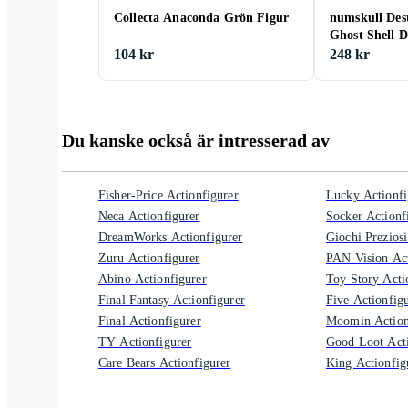
Collecta Anaconda Grön Figur
numskull Dest
Ghost Shell D
104 kr
248 kr
Du kanske också är intresserad av
Fisher-Price Actionfigurer
Lucky Actionfi
Neca Actionfigurer
Socker Actionf
DreamWorks Actionfigurer
Giochi Preziosi
Zuru Actionfigurer
PAN Vision Act
Abino Actionfigurer
Toy Story Acti
Final Fantasy Actionfigurer
Five Actionfig
Final Actionfigurer
Moomin Action
TY Actionfigurer
Good Loot Acti
Care Bears Actionfigurer
King Actionfig