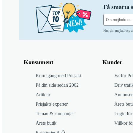
Få smarta s
Hur din mejladress 
Konsument
Kunder
Kom igång med Prisjakt
Varför Pri
På din sida sedan 2002
Driv trafik
Artiklar
Annonsera
Prisjakts experter
Årets buti
Teman & kampanjer
Login för
Årets butik
Villkor f
Kategorier A-Ö