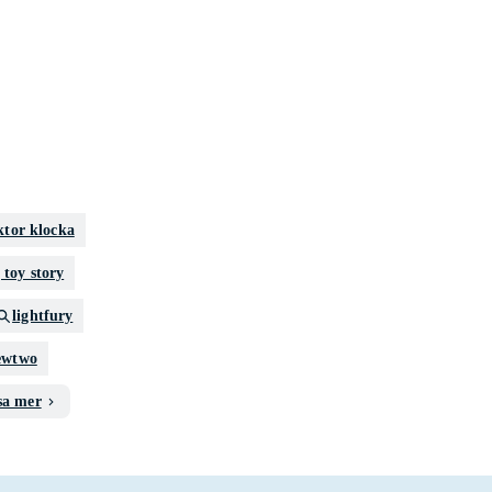
ktor klocka
 toy story
lightfury
wtwo
sa mer