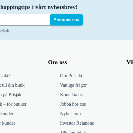
hoppingtips i vårt nyhetsbrev!
Prenumerera
används
Om oss
Vi
sjakt?
Om Prisjakt
 till din butik
Vanliga frågor
 på Prisjakt
Kontakta oss
k – för butiker
Jobba hos oss
 kunder
Nyhetsrum
ör kunder
Investor Relations
Tillgänglighet