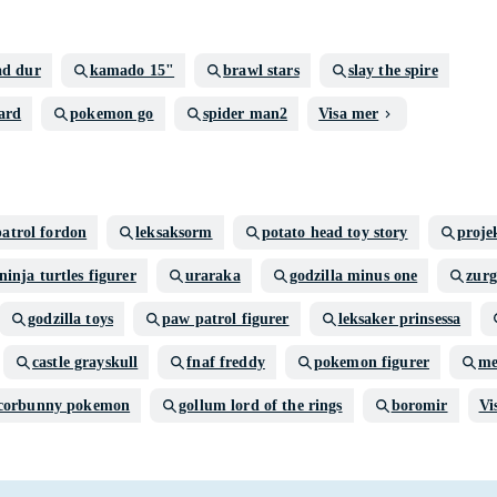
ad dur
kamado 15"
brawl stars
slay the spire
ard
pokemon go
spider man2
Visa mer
atrol fordon
leksaksorm
potato head toy story
proje
ninja turtles figurer
uraraka
godzilla minus one
zurg
godzilla toys
paw patrol figurer
leksaker prinsessa
castle grayskull
fnaf freddy
pokemon figurer
me
corbunny pokemon
gollum lord of the rings
boromir
Vi