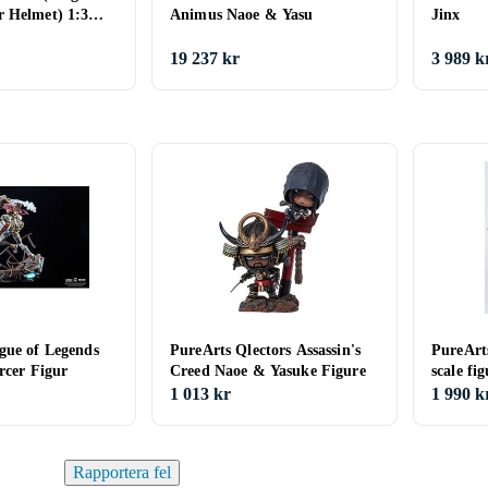
 Helmet) 1:3
Animus Naoe & Yasu
Jinx
19 237 kr
3 989 k
gue of Legends
PureArts Qlectors Assassin's
PureArt
rcer Figur
Creed Naoe & Yasuke Figure
scale fi
1 013 kr
1 990 k
Rapportera fel