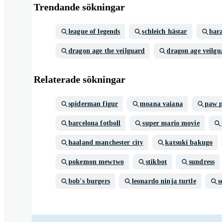
Trendande sökningar
league of legends
schleich hästar
bar
dragon age the veilguard
dragon age veilgu
Relaterade sökningar
spiderman figur
moana vaiana
paw p
barcelona fotboll
super mario movie
haaland manchester city
katsuki bakugo
pokemon mewtwo
stikbot
sundress
bob's burgers
leonardo ninja turtle
s