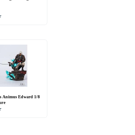
r
s Animus Edward 1/8
gure
r