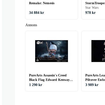
Remake: Nemesis
StormTrooper
Statue
Star Wars
34 884 kr
978 kr
Annons
PureArts Assassin's Creed
PureArts Lea
Black Flag Edward Kenway
Piltover Enfo
PVC Figur
1 290 kr
3 989 kr