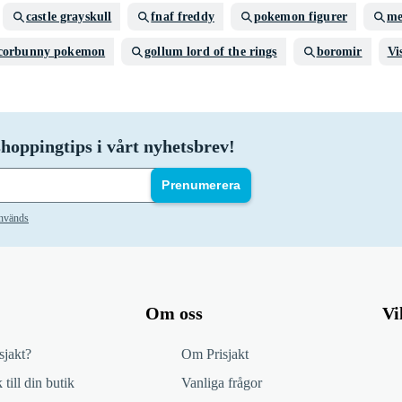
castle grayskull
fnaf freddy
pokemon figurer
me
corbunny pokemon
gollum lord of the rings
boromir
Vi
hoppingtips i vårt nyhetsbrev!
Prenumerera
används
Om oss
Vi
sjakt?
Om Prisjakt
 till din butik
Vanliga frågor