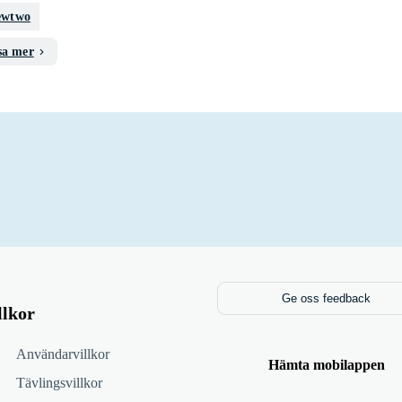
wtwo
sa mer
Ge oss feedback
llkor
Användarvillkor
Hämta mobilappen
Tävlingsvillkor