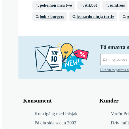
pokemon mewtwo
stikbot
sundress
bob's burgers
leonardo ninja turtle
s
Få smarta s
Hur din mejladress 
Konsument
Kunder
Kom igång med Prisjakt
Varför Pri
På din sida sedan 2002
Driv trafik