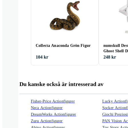
Collecta Anaconda Grön Figur
numskull Dest
Ghost Shell D
104 kr
248 kr
Du kanske också är intresserad av
Fisher-Price Actionfigurer
Lucky Actionfi
Neca Actionfigurer
Socker Actionf
DreamWorks Actionfigurer
Giochi Preziosi
Zuru Actionfigurer
PAN Vision Act
Abino Actionfigurer
Toy Story Acti