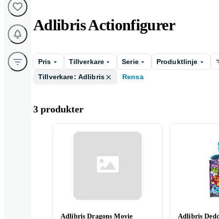
Adlibris Actionfigurer
Pris
Tillverkare
Serie
Produktlinje
Tillverkare: Adlibris
Rensa
3 produkter
Adlibris Dragons Movie
Adlibris Ded