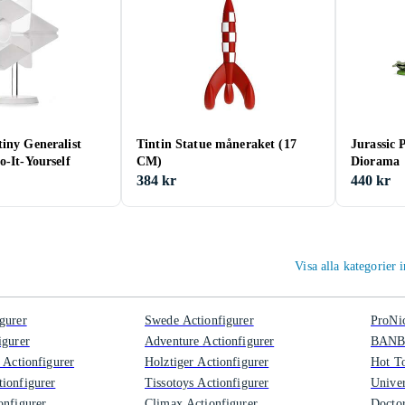
iny Generalist
Tintin Statue måneraket (17
Jurassic 
o-It-Yourself
CM)
Diorama
384 kr
440 kr
Visa alla kategorier 
gurer
Swede Actionfigurer
ProNic
igurer
Adventure Actionfigurer
BANBO
 Actionfigurer
Holztiger Actionfigurer
Hot To
ionfigurer
Tissotoys Actionfigurer
Univer
onfigurer
Climax Actionfigurer
Doctor