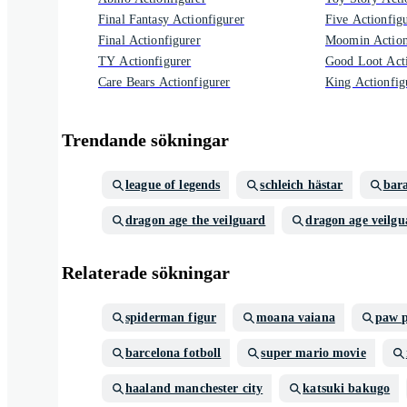
Final Fantasy Actionfigurer
Five Actionfig
Final Actionfigurer
Moomin Action
TY Actionfigurer
Good Loot Acti
Care Bears Actionfigurer
King Actionfig
Trendande sökningar
league of legends
schleich hästar
bar
dragon age the veilguard
dragon age veilgu
Relaterade sökningar
spiderman figur
moana vaiana
paw p
barcelona fotboll
super mario movie
haaland manchester city
katsuki bakugo