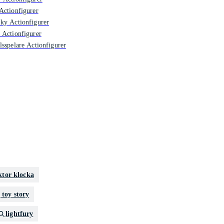
Actionfigurer
ky Actionfigurer
 Actionfigurer
lsspelare Actionfigurer
ktor klocka
 toy story
lightfury