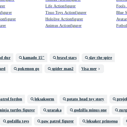
urer
Life Actionfigurer
Fools 
figurer
Tisso Toys Actionfigurer
Blue S
onfigurer
Hololive Actionfigurer
Avatar
urer
Animus Actionfigurer
Fotbol
ad dur
kamado 15"
brawl stars
slay the spire
ard
pokemon go
spider man2
Visa mer
atrol fordon
leksaksorm
potato head toy story
proje
ninja turtles figurer
uraraka
godzilla minus one
zurg
godzilla toys
paw patrol figurer
leksaker prinsessa