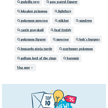
godzilla toys
paw patrol figurer
leksaker prinsessa
lightfury
pokemon mewtwo
stikbot
sundress
castle grayskull
fnaf freddy
pokemon figurer
mewtwo
bob's burgers
leonardo ninja turtle
scorbunny pokemon
gollum lord of the rings
boromir
Visa mer