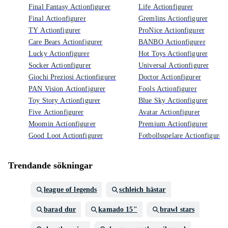
Final Fantasy Actionfigurer
Life Actionfigurer
Final Actionfigurer
Gremlins Actionfigurer
TY Actionfigurer
ProNice Actionfigurer
Care Bears Actionfigurer
BANBO Actionfigurer
Lucky Actionfigurer
Hot Toys Actionfigurer
Socker Actionfigurer
Universal Actionfigurer
Giochi Preziosi Actionfigurer
Doctor Actionfigurer
PAN Vision Actionfigurer
Fools Actionfigurer
Toy Story Actionfigurer
Blue Sky Actionfigurer
Five Actionfigurer
Avatar Actionfigurer
Moomin Actionfigurer
Premium Actionfigurer
Good Loot Actionfigurer
Fotbollsspelare Actionfigurer
Trendande sökningar
league of legends
schleich hästar
barad dur
kamado 15"
brawl stars