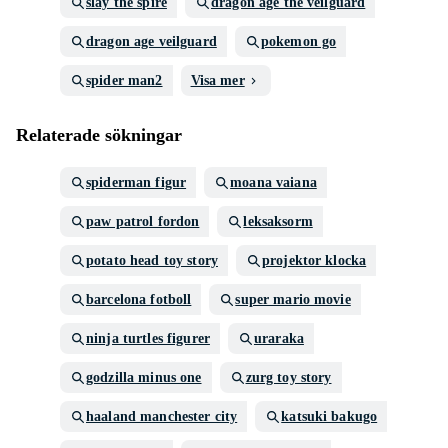
slay the spire
dragon age the veilguard
dragon age veilguard
pokemon go
spider man2
Visa mer
Relaterade sökningar
spiderman figur
moana vaiana
paw patrol fordon
leksaksorm
potato head toy story
projektor klocka
barcelona fotboll
super mario movie
ninja turtles figurer
uraraka
godzilla minus one
zurg toy story
haaland manchester city
katsuki bakugo