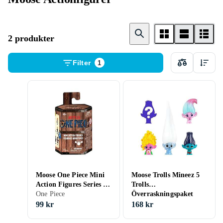
2 produkter
Filter
1
Moose One Piece Mini
Moose Trolls Mineez 5
Action Figures Series 1
Trolls
6cm
One Piece
Överraskningspaket
99 kr
168 kr